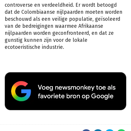
gefascineerd
door
controverse en verdeeldheid. Er wordt betoogd
de
nijlpaarden,
dat de Colombiaanse nijlpaarden moeten worden
en
de
beschouwd als een veilige populatie, geïsoleerd
publieke
opinie
van de bedreigingen waarmee Afrikaanse
neigt
niet
nijlpaarden worden geconfronteerd, en dat ze
naar
een
gunstig kunnen zijn voor de lokale
kordate
oplossing
ecotoeristische industrie.
van
het
probleem.
(Isopic)