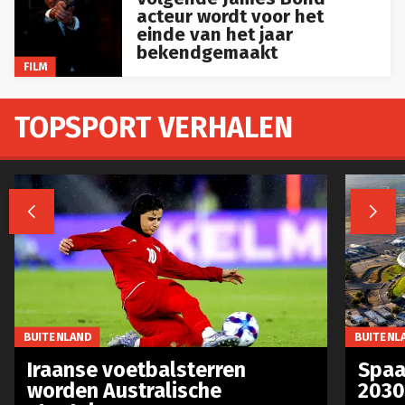
acteur wordt voor het
einde van het jaar
bekendgemaakt
FILM
TOPSPORT VERHALEN


BUITENLAND
BUITENL
Iraanse voetbalsterren
Spaa
worden Australische
2030
staatsburgers
span