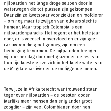
nijlpaarden het lange droge seizoen door in
waterwegen die tot plassen zijn gekrompen.
Daar zijn ze kwetsbaar voor ziekten en roofdieren
– om nog maar te zwijgen van elkaars slechte
humeur. Maar tropisch Colombia is een
nijlpaardenparadijs. Het regent er het hele jaar
door, er is voedsel in overvloed en er zijn geen
carnivoren die groot genoeg zijn om een ​​
Een
buschauffeur
bedreiging te vormen. De nijlpaarden brengen
in
een
vijf uur per dag door met grazen en de rest van
souvenirwinkel
in
hun tijd koesteren ze zich in het koele water van
de
buurt
de Magdalena-rivier en de omliggende meren.
van
Napoles
Park.
(Isopix)
Terwijl ze in Afrika terecht wantrouwend staan ​​
tegenover nijlpaarden – de beesten doden
jaarlijks meer mensen dan enig ander groot
zoogdier – zijn veel Colombianen door hen