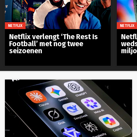
NETFLIX
NETFLIX
Netflix verlengt ‘The Rest Is
Netf
Football’ met nog twee
weds
seizoenen
milj