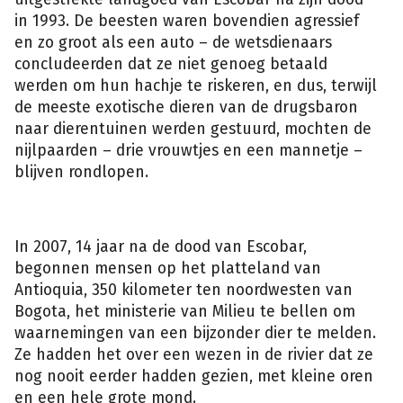
in 1993. De beesten waren bovendien agressief
en zo groot als een auto – de wetsdienaars
concludeerden dat ze niet genoeg betaald
werden om hun hachje te riskeren, en dus, terwijl
de meeste exotische dieren van de drugsbaron
naar dierentuinen werden gestuurd, mochten de
Nijlpaarden
in
nijlpaarden – drie vrouwtjes en een mannetje –
een
meer
blijven rondlopen.
in
Puerto
Triunfo.
(Isopix)
In 2007, 14 jaar na de dood van Escobar,
begonnen mensen op het platteland van
Antioquia, 350 kilometer ten noordwesten van
Bogota, het ministerie van Milieu te bellen om
waarnemingen van een bijzonder dier te melden.
Ze hadden het over een wezen in de rivier dat ze
nog nooit eerder hadden gezien, met kleine oren
en een hele grote mond.