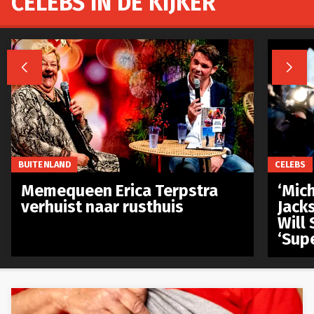
CELEBS IN DE KIJKER


BUITENLAND
CELEBS
Memequeen Erica Terpstra
‘Mich
verhuist naar rusthuis
Jack
Will 
‘Sup