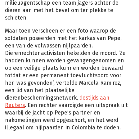
milieuagentschap een team jagers achter de
dieren aan met het bevel om ter plekke te
schieten.
Maar toen verscheen er een foto waarop de
soldaten poseerden met het karkas van Pepe,
In
een van de volwassen nijlpaarden.
het
pretpark
Dierenrechtenactivisten hekelden de moord. ‘Ze
dat
werd
hadden kunnen worden gevangengenomen en
gebouwd
op
op een veilige plaats kunnen worden bewaard
de
plaats
totdat er een permanent toevluchtsoord voor
van
het
hen was gevonden’, vertelde Marcela Ramirez,
voormalige
plezierpaleis
een lid van het plaatselijke
van
Escobar
dierenbeschermingsnetwerk,
destijds aan
kunnen
bezoekers
Reuters
. Een rechter vaardigde een uitspraak uit
het
meer
waarbij de jacht op Pepe’s partner en
verkennen
waar
nakomelingen werd opgeschort, en het werd
nu
enkele
illegaal om nijlpaarden in Colombia te doden.
tientallen
nijlpaarden
leven.