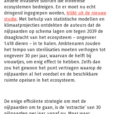
andere invasieve soorten die inheemse
ecosystemen bedreigen. En er moet nu echt
dringend ingegrepen worden,
blijkt uit de nieuwe
studie
. Met behulp van statistische modellen en
klimaatprojecties ontdekten de auteurs dat de
De
nijlpaarden op schema lagen om tegen 2039 de
lokale
bevolking
draagkracht van het ecosysteem – ongeveer
ziet
de
1.418 dieren – in te halen. Ambtenaren zouden
nijlpaarden
als
het tempo van sterilisaties moeten verhogen tot
een
onofficiële
ongeveer 30 per jaar, waarvan de helft bij
mascotte.
Cadeauwinkels
vrouwtjes, om enig effect te hebben. Zelfs dan
in
Puerto
zou het gewoon het punt vertragen waarop de
Triunfo
verkopen
nijlpaarden al het voedsel en de beschikbare
nijlpaardensleutelhangers
en
ruimte opeisen in het ecosysteem.
-
T-
shirts.
(Isopix)
De enige efficiënte strategie om met de
nijlpaarden om te gaan, is de ‘extractie’ van 30
nijlpaarden per jaar, vanaf nu. Maar waar