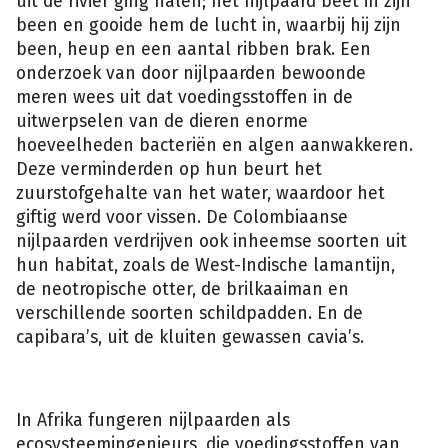
uit de rivier ging halen; het nijlpaard beet in zijn
been en gooide hem de lucht in, waarbij hij zijn
been, heup en een aantal ribben brak. Een
onderzoek van door nijlpaarden bewoonde
meren wees uit dat voedingsstoffen in de
Af
uitwerpselen van de dieren enorme
en
toe
hoeveelheden bacteriën en algen aanwakkeren.
struint
één
Deze verminderden op hun beurt het
van
die
zuurstofgehalte van het water, waardoor het
beesten
een
giftig werd voor vissen. De Colombiaanse
nabijgelegen
dorp
nijlpaarden verdrijven ook inheemse soorten uit
in,
waar
hun habitat, zoals de West-Indische lamantijn,
ze
beweren
de neotropische otter, de brilkaaiman en
er
niet
verschillende soorten schildpadden. En de
langer
van
capibara’s, uit de kluiten gewassen cavia’s.
op
te
kijken.
(Isopix)
In Afrika fungeren nijlpaarden als
ecosysteemingenieurs, die voedingsstoffen van