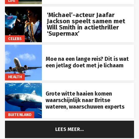
‘Michael’-acteur Jaafar
Jackson speelt samen met
Will Smith in actiethriller
‘Supermax’
CELEBS
Moe na een lange reis? Dit is wat
een jetlag doet met je lichaam
HEALTH
Grote witte haaien komen
waarschijnlijk naar Britse
wateren, waarschuwen experts
BUITENLAND
LEES MEER...