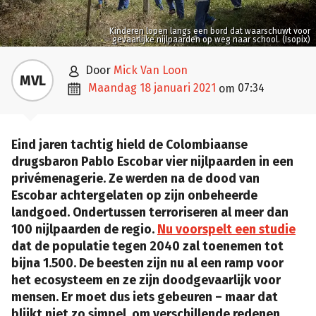
Kinderen lopen langs een bord dat waarschuwt voor
gevaarlijke nijlpaarden op weg naar school. (Isopix)

door
Mick Van Loon
MVL

maandag 18 januari 2021
07:34
om
Eind jaren tachtig hield de Colombiaanse
drugsbaron Pablo Escobar vier nijlpaarden in een
privémenagerie. Ze werden na de dood van
Escobar achtergelaten op zijn onbeheerde
landgoed. Ondertussen terroriseren al meer dan
100 nijlpaarden de regio.
Nu voorspelt een studie
dat de populatie tegen 2040 zal toenemen tot
bijna 1.500. De beesten zijn nu al een ramp voor
het ecosysteem en ze zijn doodgevaarlijk voor
mensen. Er moet dus iets gebeuren – maar dat
blijkt niet zo simpel, om verschillende redenen.