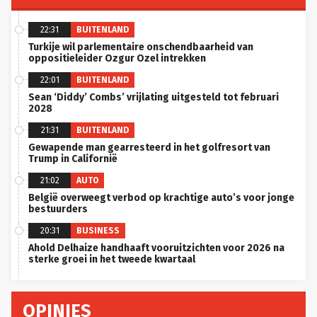
22:31
BUITENLAND
Turkije wil parlementaire onschendbaarheid van
oppositieleider Ozgur Ozel intrekken
22:01
BUITENLAND
Sean ‘Diddy’ Combs’ vrijlating uitgesteld tot februari
2028
21:31
BUITENLAND
Gewapende man gearresteerd in het golfresort van
Trump in Californië
21:02
AUTO
België overweegt verbod op krachtige auto’s voor jonge
bestuurders
20:31
BUSINESS
Ahold Delhaize handhaaft vooruitzichten voor 2026 na
sterke groei in het tweede kwartaal
OPINIES