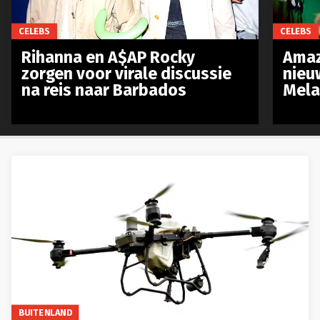
CELEBS
CELEBS
Rihanna en A$AP Rocky
Amaz
zorgen voor virale discussie
nieu
na reis naar Barbados
Mela
BUITENLAND