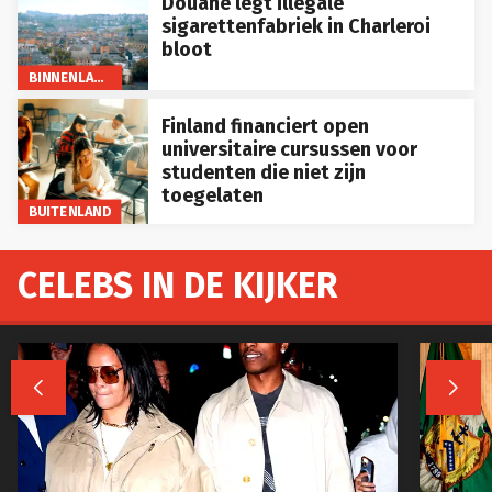
Douane legt illegale
sigarettenfabriek in Charleroi
bloot
BINNENLAND
Finland financiert open
universitaire cursussen voor
studenten die niet zijn
toegelaten
BUITENLAND
CELEBS IN DE KIJKER

