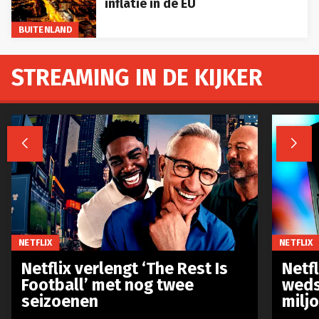
inflatie in de EU
BUITENLAND
STREAMING IN DE KIJKER


NETFLIX
NETFLIX
Netflix verlengt ‘The Rest Is
Netf
Football’ met nog twee
weds
seizoenen
milj