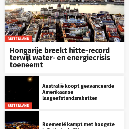
BUITENLAND
Hongarije breekt hitte-record
terwijl water- en energiecrisis
toeneemt
Australië koopt geavanceerde
Amerikaanse
langeafstandsraketten
BUITENLAND
Roemenië kampt met hoogste