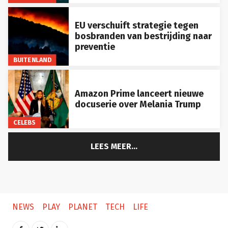
EU verschuift strategie tegen
bosbranden van bestrijding naar
preventie
BUITENLAND
Amazon Prime lanceert nieuwe
docuserie over Melania Trump
CELEBS
LEES MEER...
NEWS
PLAY
PLANET
TECH
LIFE