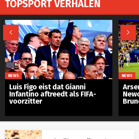
TOPSPORT VERHALEN


NEWS
NEWS
Luis Figo eist dat Gianni
Arse
Infantino aftreedt als FIFA-
Newc
voorzitter
Brun