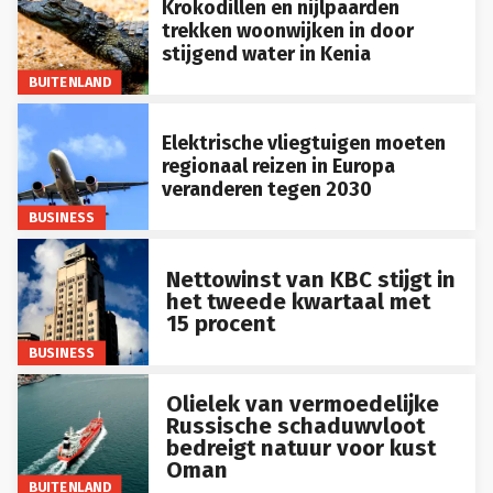
Krokodillen en nijlpaarden
trekken woonwijken in door
stijgend water in Kenia
BUITENLAND
Elektrische vliegtuigen moeten
regionaal reizen in Europa
veranderen tegen 2030
BUSINESS
Nettowinst van KBC stijgt in
het tweede kwartaal met
15 procent
BUSINESS
Olielek van vermoedelijke
Russische schaduwvloot
bedreigt natuur voor kust
Oman
BUITENLAND