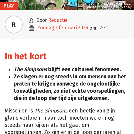
graffiti Bart Simpson Bron: getrokken door
PLAY
diegartenprofis via Pixabay

door
Redactie
R

zondag 1 februari 2026
12:31
om
In het kort
The Simpsons
blijft een cultureel fenomeen.
Ze slagen er nog steeds in om mensen aan het
praten te krijgen vanwege de ongelooflijke
toevalligheden, zo niet echte voorspellingen,
die in de loop der tijd zijn uitgekomen.
Misschien is
The Simpsons
een beetje van zijn
glans verloren, maar toch moeten we er nog
steeds naar kijken als het gaat om
voorspellingen. Zo zijn er in de loop der jaren al