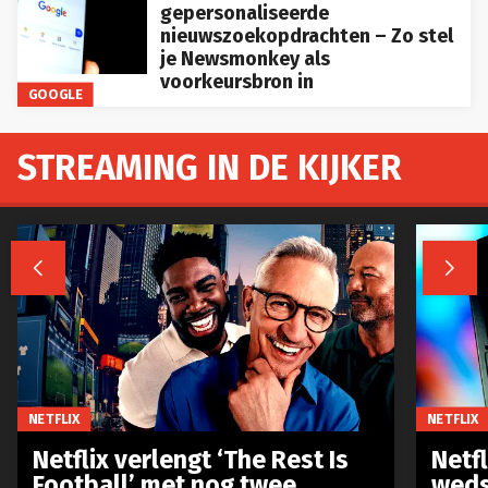
gepersonaliseerde
nieuwszoekopdrachten – Zo stel
je Newsmonkey als
voorkeursbron in
GOOGLE
STREAMING IN DE KIJKER


NETFLIX
NETFLIX
Netflix verlengt ‘The Rest Is
Netf
Football’ met nog twee
weds