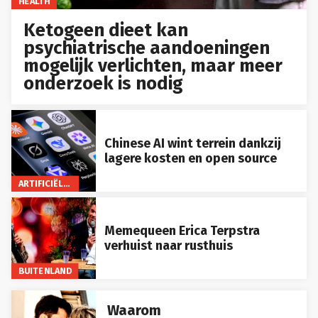
HEALTH
Ketogeen dieet kan
psychiatrische aandoeningen
mogelijk verlichten, maar meer
onderzoek is nodig
Chinese AI wint terrein dankzij
lagere kosten en open source
ARTIFICIËLE INTELLIGENTIE
Memequeen Erica Terpstra
verhuist naar rusthuis
BUITENLAND
Waarom