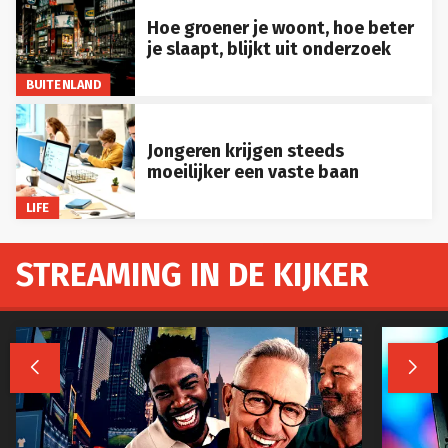
Hoe groener je woont, hoe beter
je slaapt, blijkt uit onderzoek
BUITENLAND
Jongeren krijgen steeds
moeilijker een vaste baan
LIFE
STREAMING IN DE KIJKER

