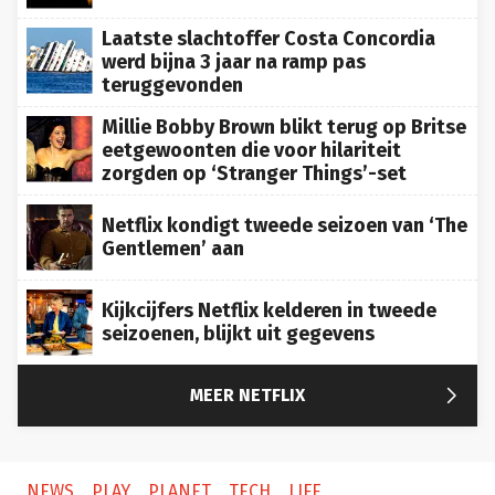
Laatste slachtoffer Costa Concordia
werd bijna 3 jaar na ramp pas
teruggevonden
Millie Bobby Brown blikt terug op Britse
eetgewoonten die voor hilariteit
zorgden op ‘Stranger Things’-set
Netflix kondigt tweede seizoen van ‘The
Gentlemen’ aan
Kijkcijfers Netflix kelderen in tweede
seizoenen, blijkt uit gegevens

MEER NETFLIX
NEWS
PLAY
PLANET
TECH
LIFE