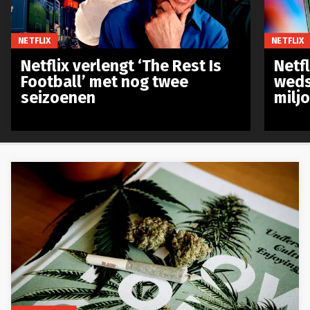
NETFLIX
NETFLIX
Netflix verlengt ‘The Rest Is
Netf
Football’ met nog twee
weds
seizoenen
milj