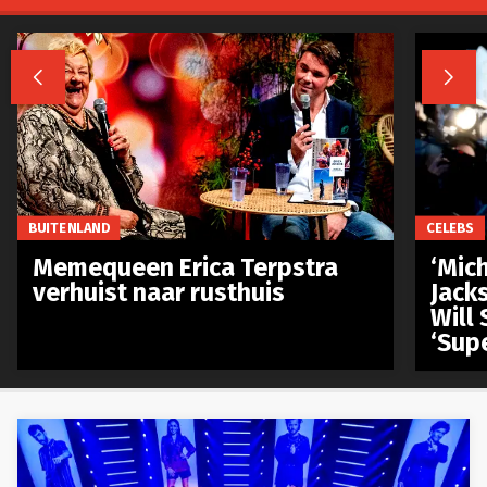


BUITENLAND
CELEBS
Memequeen Erica Terpstra
‘Mich
verhuist naar rusthuis
Jack
Will 
‘Sup