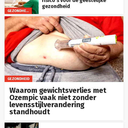
risico’s voor de geestelijke
gezondheid
GEZONDHEID
GEZONDHEID
Waarom gewichtsverlies met
Ozempic vaak niet zonder
levensstijlverandering
standhoudt