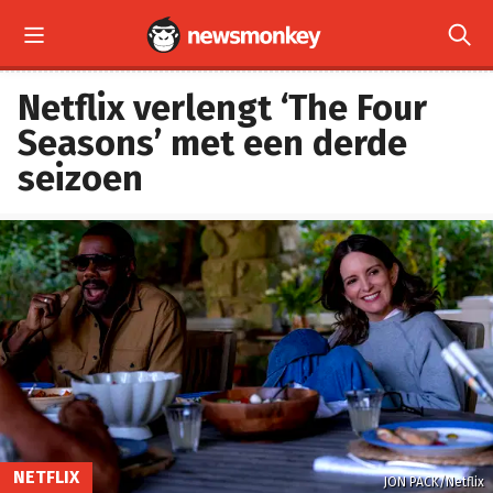


Netflix verlengt ‘The Four
Seasons’ met een derde
seizoen
NETFLIX
JON PACK/Netflix