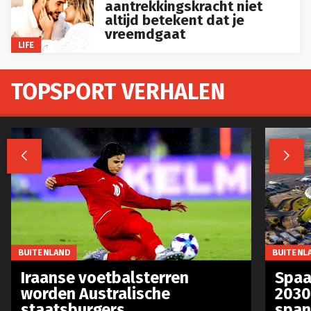
aantrekkingskracht niet
altijd betekent dat je
vreemdgaat
LIFE
TOPSPORT VERHALEN


BUITENLAND
BUITENL
Iraanse voetbalsterren
Spaa
worden Australische
2030
staatsburgers
span