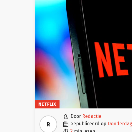
NETFLIX

door
Redactie

R
gepubliceerd op
donderdag 

2
min lezen