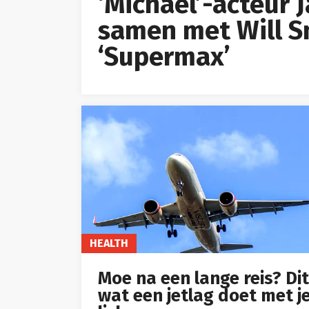
‘Michael’-acteur 
samen met Will Sm
‘Supermax’
HEALTH
Moe na een lange reis? Dit
wat een jetlag doet met j