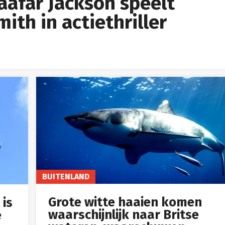
Jaafar Jackson speelt
ith in actiethriller
BUITENLAND
Grote witte haaien komen
 is
waarschijnlijk naar Britse
e