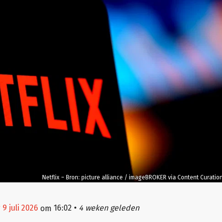
Netflix – Bron: picture alliance / imageBROKER via Content Curatio
9 juli 2026
16:02
•
4 weken geleden
om