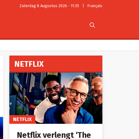
Zaterdag 8 Augustus 2026 - 11:35
|
Français

NETFLIX
NETFLIX
Netflix verlengt ‘The