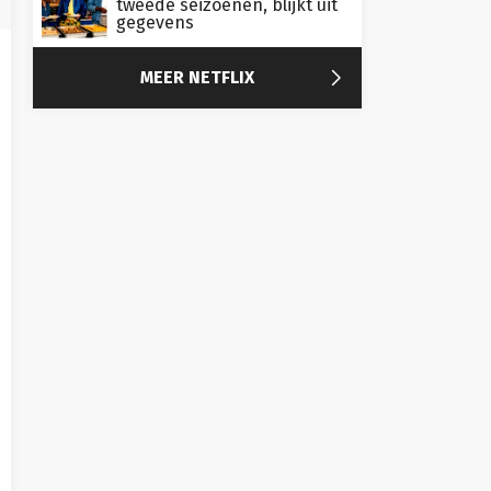
tweede seizoenen, blijkt uit
gegevens

MEER NETFLIX