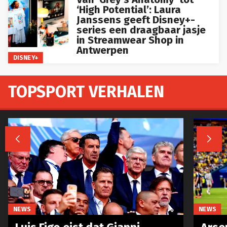
‘High Potential’: Laura
Janssens geeft Disney+-
series een draagbaar jasje
in Streamwear Shop in
Antwerpen
DISNEY+
TOPSPORT VERHALEN


NEWS
NEWS