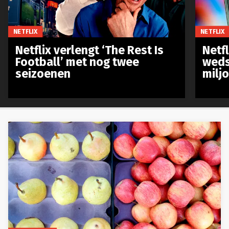
NETFLIX
NETFLIX
Netflix verlengt ‘The Rest Is
Netf
Football’ met nog twee
weds
seizoenen
milj