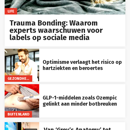
LIFE
Trauma Bonding: Waarom
experts waarschuwen voor
labels op sociale media
Optimisme verlaagt het risico op
hartziekten en beroertes
GEZONDHEID
GLP-1-middelen zoals Ozempic
gelinkt aan minder botbreuken
BUITENLAND
Van ‘Grey’s Anatomy’ tot