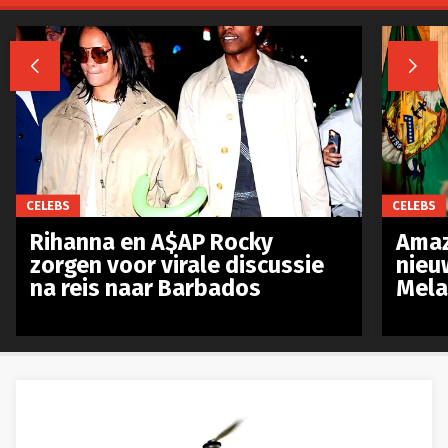


CELEBS
CELEBS
Rihanna en A$AP Rocky
Amaz
zorgen voor virale discussie
nieu
na reis naar Barbados
Mela