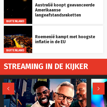
Australië koopt geavanceerde
Amerikaanse
langeafstandsraketten
BUITENLAND
Roemenië kampt met hoogste
inflatie in de EU
BUITENLAND
STREAMING IN DE KIJKER

