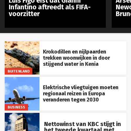
Luis Figo eist dat Gianni
Arse
Infantino aftreedt als FIFA-
Newc
voorzitter
Brun
Krokodillen en nijlpaarden
trekken woonwijken in door
stijgend water in Kenia
BUITENLAND
Elektrische vliegtuigen moeten
regionaal reizen in Europa
veranderen tegen 2030
BUSINESS
Nettowinst van KBC stijgt in
het tweede kwartaal met