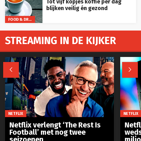
Tot vijf kopjes koffie per dag
blijken veilig én gezond
FOOD & DRINKS
STREAMING IN DE KIJKER


NETFLIX
NETFLIX
Netflix verlengt ‘The Rest Is
Netf
Football’ met nog twee
weds
seizoenen
milj