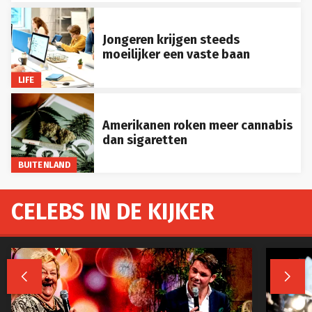
Jongeren krijgen steeds
moeilijker een vaste baan
LIFE
Amerikanen roken meer cannabis
dan sigaretten
BUITENLAND
CELEBS IN DE KIJKER

