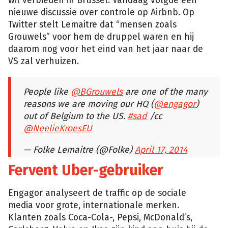
wil verbieden in Brussel. Vandaag volgde een
nieuwe discussie over controle op Airbnb. Op
Twitter stelt Lemaitre dat “mensen zoals
Grouwels” voor hem de druppel waren en hij
daarom nog voor het eind van het jaar naar de
VS zal verhuizen.
People like
@BGrouwels
are one of the many
reasons we are moving our HQ (
@engagor
)
out of Belgium to the US.
#sad
/cc
@NeelieKroesEU
— Folke Lemaitre (@Folke)
April 17, 2014
Fervent Uber-gebruiker
Engagor analyseert de traffic op de sociale
media voor grote, internationale merken.
Klanten zoals Coca-Cola-, Pepsi, McDonald’s,