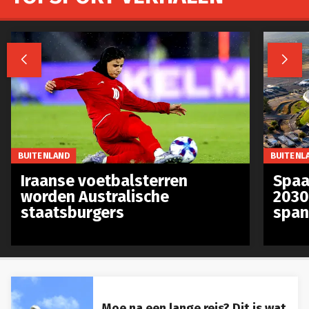


BUITENLAND
BUITENL
Iraanse voetbalsterren
Spaa
worden Australische
2030
staatsburgers
span
Moe na een lange reis? Dit is wat