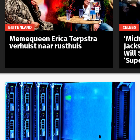
BUITENLAND
CELEBS
Memequeen Erica Terpstra
‘Mich
verhuist naar rusthuis
Jack
Will 
‘Sup