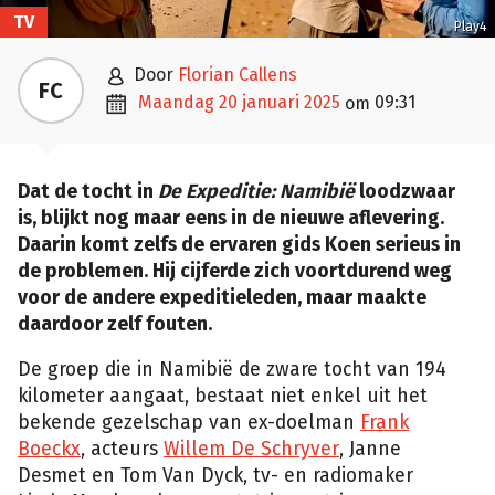
TV
Play4

door
Florian Callens
FC

maandag 20 januari 2025
09:31
om
Dat de tocht in
De Expeditie: Namibië
loodzwaar
is, blijkt nog maar eens in de nieuwe aflevering.
Daarin komt zelfs de ervaren gids Koen serieus in
de problemen. Hij cijferde zich voortdurend weg
voor de andere expeditieleden, maar maakte
daardoor zelf fouten.
De groep die in Namibië de zware tocht van 194
kilometer aangaat, bestaat niet enkel uit het
bekende gezelschap van ex-doelman
Frank
Boeckx
, acteurs
Willem De Schryver
, Janne
Desmet en Tom Van Dyck, tv- en radiomaker