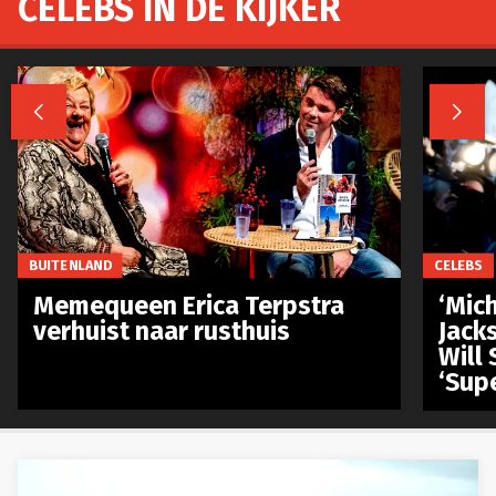
CELEBS IN DE KIJKER


BUITENLAND
CELEBS
Memequeen Erica Terpstra
‘Mich
verhuist naar rusthuis
Jack
Will 
‘Sup