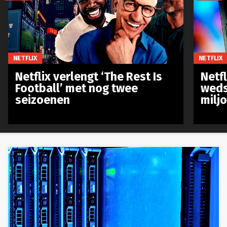
NETFLIX
NETFLIX
Netflix verlengt ‘The Rest Is
Netf
Football’ met nog twee
weds
seizoenen
milj