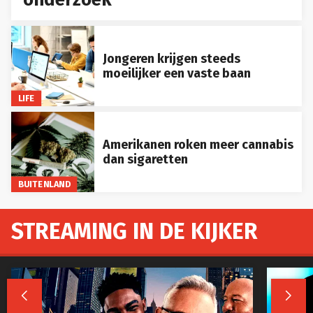
Jongeren krijgen steeds
moeilijker een vaste baan
LIFE
Amerikanen roken meer cannabis
dan sigaretten
BUITENLAND
STREAMING IN DE KIJKER

