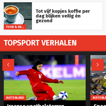
Tot vijf kopjes koffie per
dag blijken veilig én
gezond
FOOD & DRINKS
TOPSPORT VERHALEN


BUITENLAND
BUITENL
Iraanse voetbalsterren
Spaa