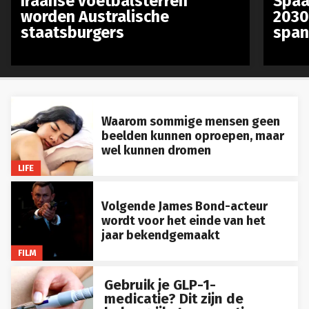
worden Australische
2030
staatsburgers
span
Waarom sommige mensen geen
beelden kunnen oproepen, maar
wel kunnen dromen
LIFE
Volgende James Bond-acteur
wordt voor het einde van het
jaar bekendgemaakt
FILM
Gebruik je GLP-1-
medicatie? Dit zijn de
belangrijkste zomertips