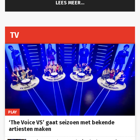
LEES MEER...
TV
PLAY
‘The Voice VS’ gaat seizoen met bekende
artiesten maken
Maker van ‘Heated Rivalry’ roept fans