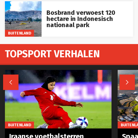
Bosbrand verwoest 120
hectare in Indonesisch
nationaal park
BUITENLAND
TOPSPORT VERHALEN


BUITENLAND
BUITENL
Iraanse voetbalsterren
Spaa