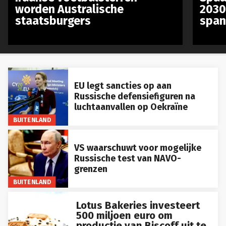
worden Australische
2030
staatsburgers
span
EU legt sancties op aan
Russische defensiefiguren na
luchtaanvallen op Oekraïne
BUITENLAND
VS waarschuwt voor mogelijke
Russische test van NAVO-
grenzen
BUITENLAND
Lotus Bakeries investeert
500 miljoen euro om
productie van Biscoff uit te