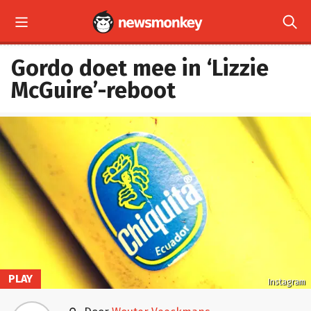


Gordo doet mee in ‘Lizzie
McGuire’-reboot
PLAY
Instagram