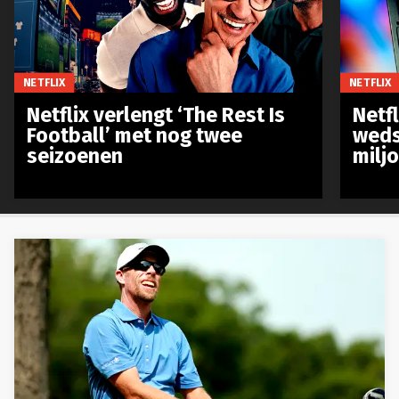
NETFLIX
NETFLIX
Netflix verlengt ‘The Rest Is
Netf
Football’ met nog twee
weds
seizoenen
milj