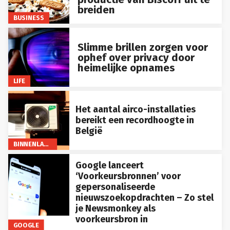
breiden
BUSINESS
Slimme brillen zorgen voor
ophef over privacy door
heimelijke opnames
LIFE
Het aantal airco-installaties
bereikt een recordhoogte in
België
BINNENLAND
Google lanceert
‘Voorkeursbronnen’ voor
gepersonaliseerde
nieuwszoekopdrachten – Zo stel
je Newsmonkey als
voorkeursbron in
GOOGLE