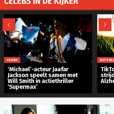
CELEBS IN DE KIJKER


CELEBS
BUITENL
‘Michael’-acteur Jaafar
TikTo
Jackson speelt samen met
stri
Will Smith in actiethriller
Alzh
‘Supermax’