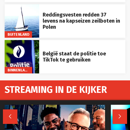
Reddingsvesten redden 37
levens na kapseizen zeilboten in
Polen
BUITENLAND
België staat de politie toe
TikTok te gebruiken
BINNENLAND
STREAMING IN DE KIJKER

