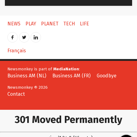
NEWS
PLAY
PLANET
TECH
LIFE
Français
Newsmonkey is part of
MediaNation
:
Business AM (NL)
Business AM (FR)
Goodbye
Newsmonkey © 2026
Contact
301 Moved Permanently