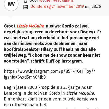

door
Wouter Veeckmans
WV

donderdag 21 november 2019
08:26
om
Groot
Lizzie McGuire
-nieuws: Gordo zal wel
degelijk terugkeren in de reboot voor Disney+. Er
was heel wat onzekerheid of het personage wel
aan de nieuwe reeks zou deelnemen, maar
hoofdrolspeelster Hilary Duff haalt nu dus alle
twijfel weg. “Ik kon me de show zonder hem niet
voorstellen”, schrijft Duff op Instagram.
https://www.instagram.com/p/B5F-4XeHToy/?
igshid=64xd5m404jb3
Begin jaren 2000 kroop de nu 35-jarige Adam
Lamberg in de rol van Gordo in
Lizzie McGuire
.
Binnenkort komt er een vernieuwde versie van
de cultreeks naar het