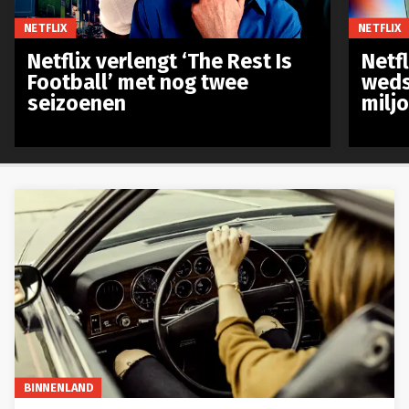
NETFLIX
NETFLIX
Netflix verlengt ‘The Rest Is
Netf
Football’ met nog twee
weds
seizoenen
milj
BINNENLAND