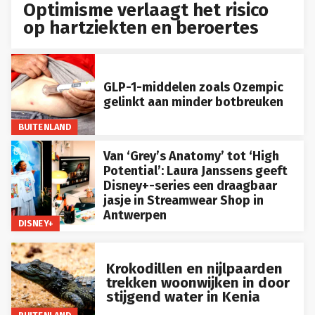
Optimisme verlaagt het risico
op hartziekten en beroertes
GLP-1-middelen zoals Ozempic
gelinkt aan minder botbreuken
BUITENLAND
Van ‘Grey’s Anatomy’ tot ‘High
Potential’: Laura Janssens geeft
Disney+-series een draagbaar
jasje in Streamwear Shop in
Antwerpen
DISNEY+
Krokodillen en nijlpaarden
trekken woonwijken in door
stijgend water in Kenia
BUITENLAND