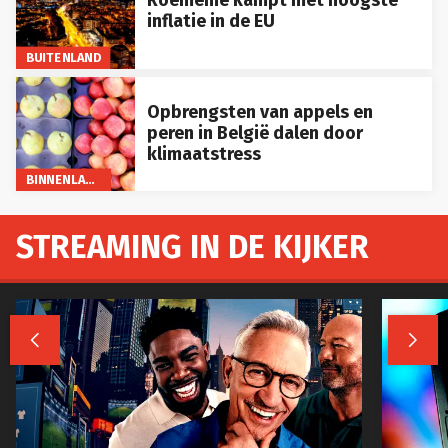
Roemenië kampt met hoogste
inflatie in de EU
BUITENLAND
Opbrengsten van appels en
peren in België dalen door
klimaatstress
BINNENLAND
STREAMING IN DE KIJKER

