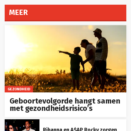
MEER
GEZONDHEID
Geboortevolgorde hangt samen
met gezondheidsrisico’s
Rihanna en A$AP Rocky zorgen