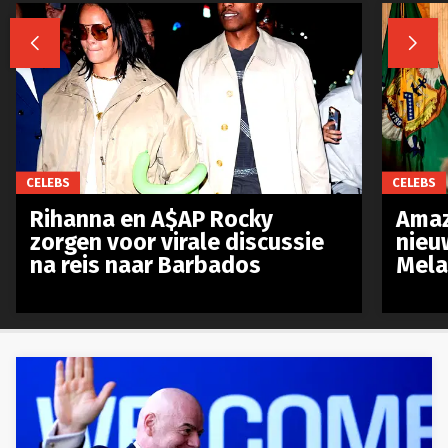


CELEBS
CELEBS
Rihanna en A$AP Rocky
Amaz
zorgen voor virale discussie
nieu
na reis naar Barbados
Mela