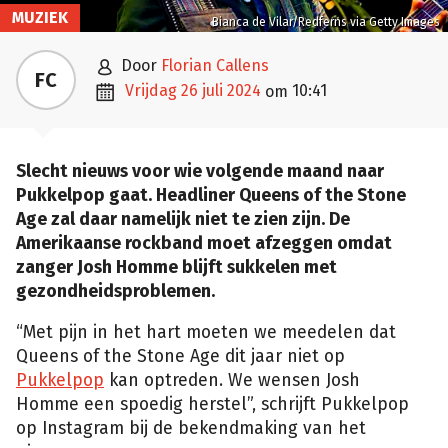
MUZIEK
Bianca de Vilar/Redferns via Getty Images

door
Florian Callens
FC

vrijdag 26 juli 2024
10:41
om
Slecht nieuws voor wie volgende maand naar
Pukkelpop gaat. Headliner Queens of the Stone
Age zal daar namelijk niet te zien zijn. De
Amerikaanse rockband moet afzeggen omdat
zanger Josh Homme blijft sukkelen met
gezondheidsproblemen.
“Met pijn in het hart moeten we meedelen dat
Queens of the Stone Age dit jaar niet op
Pukkelpop
kan optreden. We wensen Josh
Homme een spoedig herstel”, schrijft Pukkelpop
op Instagram bij de bekendmaking van het