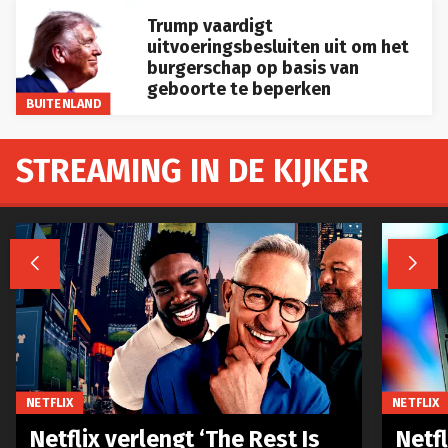
Trump vaardigt
uitvoeringsbesluiten uit om het
burgerschap op basis van
geboorte te beperken
BUITENLAND
STREAMING IN DE KIJKER


NETFLIX
NETFLIX
Netflix verlengt ‘The Rest Is
Netf