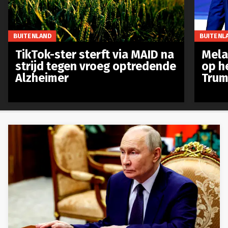
BUITENLAND
BUITENL
TikTok-ster sterft via MAID na
Mela
strijd tegen vroeg optredende
op h
Alzheimer
Trum