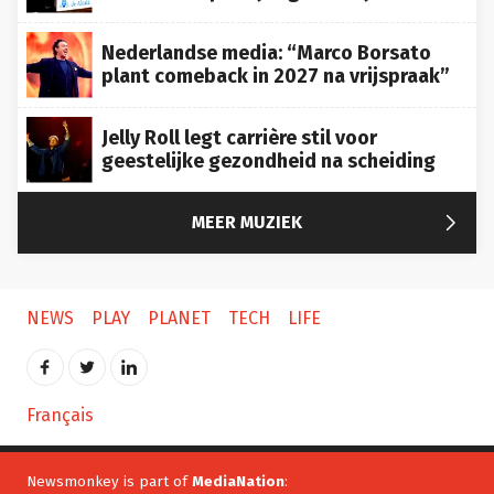
Nederlandse media: “Marco Borsato
plant comeback in 2027 na vrijspraak”
Jelly Roll legt carrière stil voor
geestelijke gezondheid na scheiding

MEER MUZIEK
NEWS
PLAY
PLANET
TECH
LIFE
Français
Newsmonkey is part of
MediaNation
: