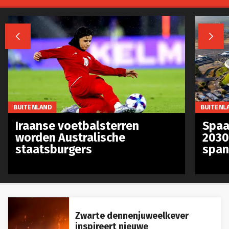


BUITENLAND
BUITENL
Iraanse voetbalsterren
Spaa
worden Australische
2030
staatsburgers
span
Zwarte dennenjuweelkever
inspireert nieuwe