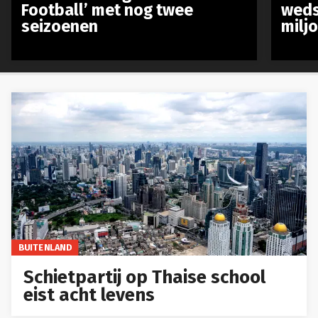
Football’ met nog twee
weds
seizoenen
milj
BUITENLAND
Schietpartij op Thaise school
eist acht levens