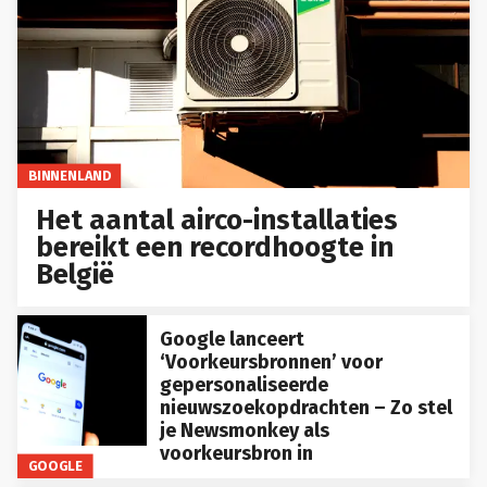
BINNENLAND
Het aantal airco-installaties
bereikt een recordhoogte in
België
Google lanceert
‘Voorkeursbronnen’ voor
gepersonaliseerde
nieuwszoekopdrachten – Zo stel
je Newsmonkey als
voorkeursbron in
GOOGLE