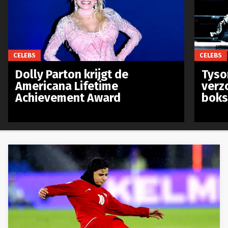
CELEBS
CELEBS
Dolly Parton krijgt de
Tyso
Americana Lifetime
verz
Achievement Award
boks