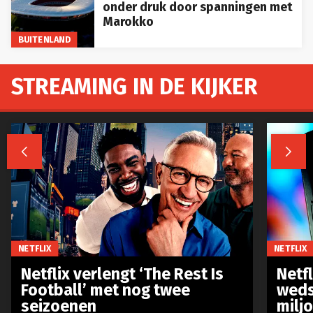
onder druk door spanningen met
Marokko
BUITENLAND
STREAMING IN DE KIJKER


NETFLIX
NETFLIX
Netflix verlengt ‘The Rest Is
Netf
Football’ met nog twee
weds
seizoenen
milj