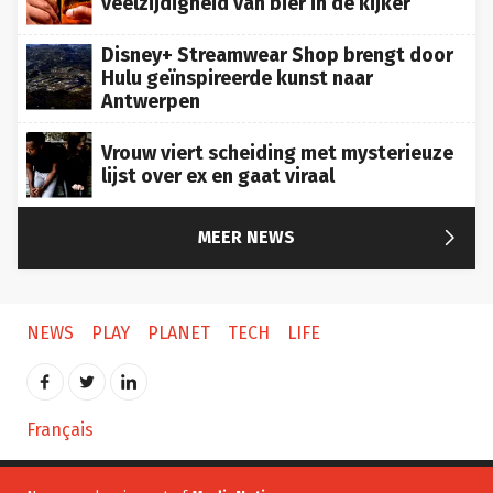
Disney+ Streamwear Shop brengt door
Hulu geïnspireerde kunst naar
Antwerpen
Vrouw viert scheiding met mysterieuze
lijst over ex en gaat viraal

MEER NEWS
NEWS
PLAY
PLANET
TECH
LIFE
Français
Newsmonkey is part of
MediaNation
: