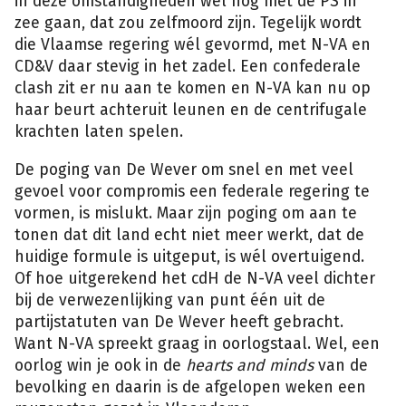
in deze omstandigheden wel nog met de PS in
zee gaan, dat zou zelfmoord zijn. Tegelijk wordt
die Vlaamse regering wél gevormd, met N-VA en
CD&V daar stevig in het zadel. Een confederale
clash zit er nu aan te komen en N-VA kan nu op
haar beurt achteruit leunen en de centrifugale
krachten laten spelen.
De poging van De Wever om snel en met veel
gevoel voor compromis een federale regering te
vormen, is mislukt. Maar zijn poging om aan te
tonen dat dit land echt niet meer werkt, dat de
huidige formule is uitgeput, is wél overtuigend.
Of hoe uitgerekend het cdH de N-VA veel dichter
bij de verwezenlijking van punt één uit de
partijstatuten van De Wever heeft gebracht.
Want N-VA spreekt graag in oorlogstaal. Wel, een
oorlog win je ook in de
hearts and minds
van de
bevolking en daarin is de afgelopen weken een