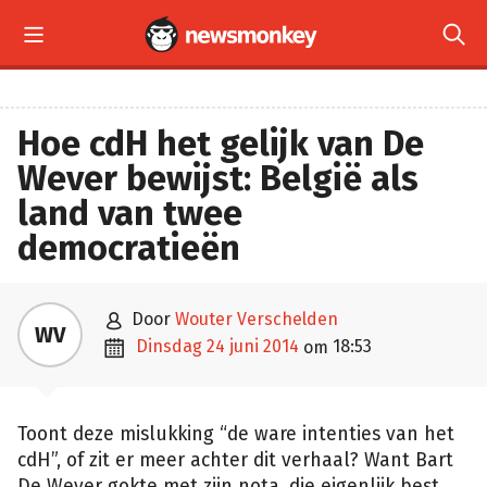


Hoe cdH het gelijk van De
Wever bewijst: België als
land van twee
democratieën

door
Wouter Verschelden
WV

dinsdag 24 juni 2014
18:53
om
Toont deze mislukking “de ware intenties van het
cdH”, of zit er meer achter dit verhaal? Want Bart
De Wever gokte met zijn nota, die eigenlijk best