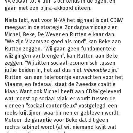
VA elkaar tot 4 uur ’s ochtends in de ogen, en
gaan met een bijna-akkoord uiteen.
Niets lekt, wat voor N-VA het signaal is dat CD&V
meegaat in de strategie. Zondagnamiddag zien
Michel, Beke, De Wever en Rutten elkaar dan.
“We zijn Vlaams zo goed als rond”, kan Beke aan
Rutten zeggen. “Wij gaan geen fundamentele
wijzigingen aanbrengen”, kan Rutten aan Beke
zeggen. “Wij zitten sociaal-economisch tussen
jullie beiden in, het zal dus niet
inbuvable
zijn.”
Rutten kan een telefoontje verwachten voor het
Vlaams, en federaal staat de Zweedse coalitie
klaar. Want ook Michel heeft aan CD&V geleverd
wat moest op sociaal vlak: er wordt tussen de
vier een “sociaal contentieux” vastgelegd, een
reeks krijtlijnen waarbinnen er gebleven wordt.
Meteen de garantie voor Beke dat dit geen
rechts kabinet wordt (al wil niemand kwijt wat