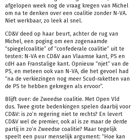
afgelopen week nog de vraag kregen van Michel
om na te denken over een coalitie zonder N-VA.
Niet werkbaar, zo leek al snel.
CD&V deed op haar beurt, achter de rug van
Michel, een poging om een zogenaamde
“spiegelcoalitie” of “confederale coalitie” uit te
testen: N-VA en CD&V aan Vlaamse kant, PS en
cdH aan Franstalige kant. Opnieuw “njet” van de
PS, en meteen ook van N-VA, die het gevoel had
“na de verkiezingen nog meer Scud-raketten van
de PS te hebben gekregen als ervoor”.
Blijft over: de Zweedse coalitie. Met Open Vld
dus. Twee grote bedenkingen spelen daarbij voor
CD&V: is zo’n regering niet te rechts? En levert
CD&V wel de premier, ook al is ze maar de derde
partij in zo’n Zweedse coalitie? Maar tegelijk
speelt een puur menselijk argument: “Hoe kan