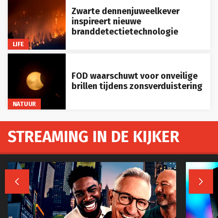
Zwarte dennenjuweelkever
inspireert nieuwe
branddetectietechnologie
LIFE
FOD waarschuwt voor onveilige
brillen tijdens zonsverduistering
NATUUR
STREAMING IN DE KIJKER

