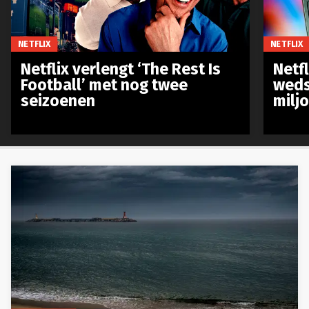
NETFLIX
NETFLIX
Netflix verlengt ‘The Rest Is
Netf
Football’ met nog twee
weds
seizoenen
milj