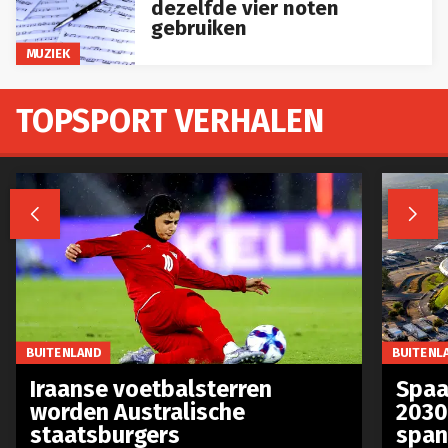
gebruiken
MUZIEK
TOPSPORT VERHALEN


BUITENLAND
BUITENL
Iraanse voetbalsterren
Spaa
worden Australische
2030
staatsburgers
span