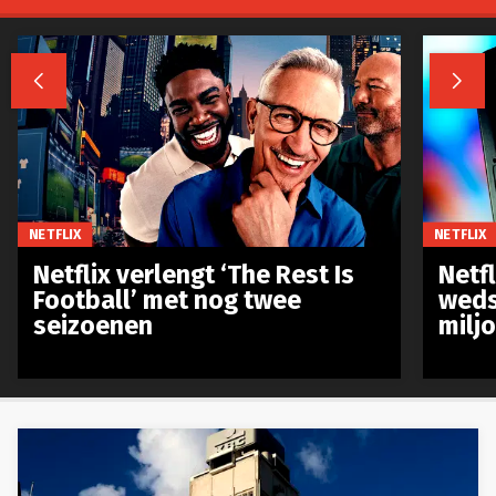


NETFLIX
NETFLIX
Netflix verlengt ‘The Rest Is
Netf
Football’ met nog twee
weds
seizoenen
milj