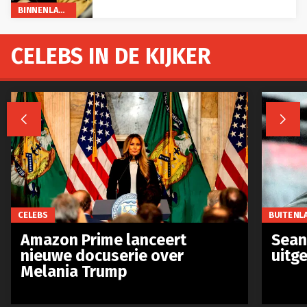
BINNENLAND
CELEBS IN DE KIJKER


CELEBS
BUITENL
Amazon Prime lanceert
Sean 
nieuwe docuserie over
uitg
Melania Trump