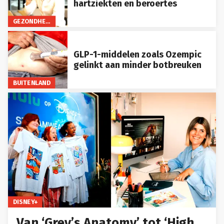
hartziekten en beroertes
GEZONDHEID
GLP-1-middelen zoals Ozempic
gelinkt aan minder botbreuken
BUITENLAND
DISNEY+
Van ‘Grey’s Anatomy’ tot ‘High