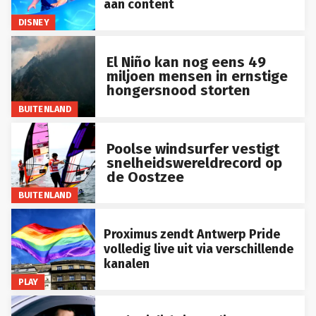
DISNEY
El Niño kan nog eens 49
miljoen mensen in ernstige
hongersnood storten
BUITENLAND
Poolse windsurfer vestigt
snelheidswereldrecord op
de Oostzee
BUITENLAND
Proximus zendt Antwerp Pride
volledig live uit via verschillende
kanalen
PLAY
Poolse inlichtingendienst