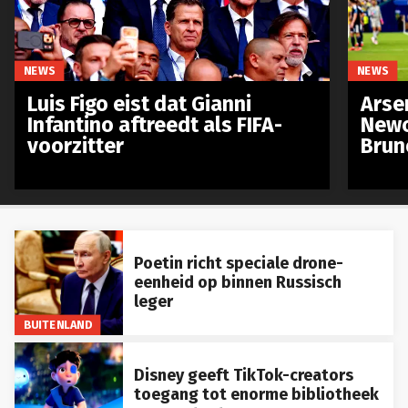
NEWS
NEWS
Luis Figo eist dat Gianni
Arse
Infantino aftreedt als FIFA-
Newc
voorzitter
Brun
Poetin richt speciale drone-
eenheid op binnen Russisch
leger
BUITENLAND
Disney geeft TikTok-creators
toegang tot enorme bibliotheek
aan content