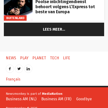
behoort volgens L’Express tot
beste van Europa
BUITENLAND
LEES MEER...
NEWS
PLAY
PLANET
TECH
LIFE
Français
Newsmonkey is part of
MediaNation
:
Business AM (NL)
Business AM (FR)
Goodbye
Newsmonkey © 2026