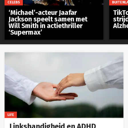
CELEBS
BUITENL
‘Michael’-acteur Jaafar
TikTo
Jackson speelt samen met
stri
Will Smith in actiethriller
Alzh
‘Supermax’
LIFE
Linkshandigheid en ADHD