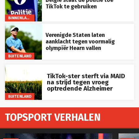
België staat de politie toe
TikTok te gebruiken
BINNENLAND
Verenigde Staten laten
aanklacht tegen voormalig
olympiër Hearn vallen
BUITENLAND
TikTok-ster sterft via MAID
na strijd tegen vroeg
optredende Alzheimer
BUITENLAND
TOPSPORT VERHALEN