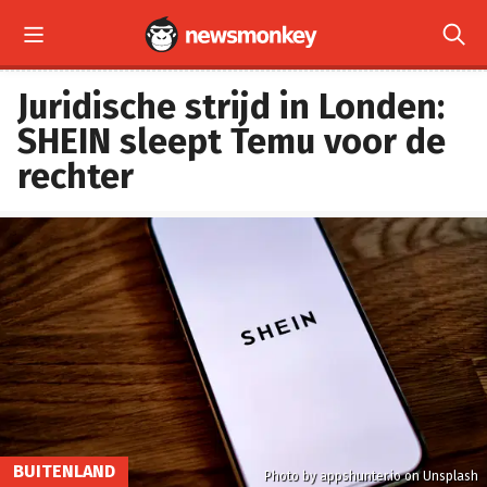


Juridische strijd in Londen:
SHEIN sleept Temu voor de
rechter
BUITENLAND
Photo by appshunter.io on Unsplash