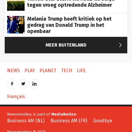
tegen vroeg optredende Alzheimer
Melania Trump heeft kritiek op het
gedrag van Donald Trump in het
openbaar

MEER BUITENLAND
NEWS
PLAY
PLANET
TECH
LIFE
Français
Newsmonkey is part of
MediaNation
:
Business AM (NL)
Business AM (FR)
Goodbye
Newsmonkey © 2026