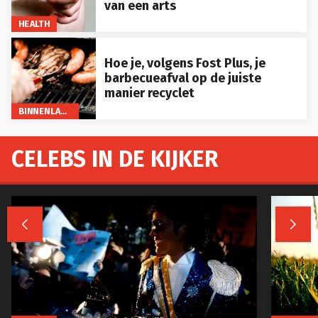
van een arts
HEALTH
Hoe je, volgens Fost Plus, je
barbecueafval op de juiste
manier recyclet
BINNENLAND
CELEBS IN DE KIJKER

