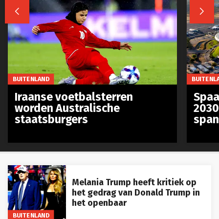


BUITENLAND
BUITENL
Iraanse voetbalsterren
Spaa
worden Australische
2030
staatsburgers
span
Melania Trump heeft kritiek op
het gedrag van Donald Trump in
het openbaar
BUITENLAND