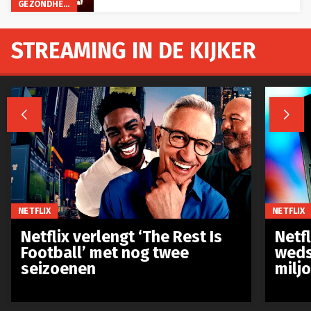
GEZONDHEID
STREAMING IN DE KIJKER


NETFLIX
NETFLIX
Netflix verlengt ‘The Rest Is
Netf
Football’ met nog twee
weds
seizoenen
milj