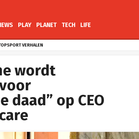
NEWS
PLAY
PLANET
TECH
LIFE
TOPSPORT VERHALEN
ne wordt
 voor
he daad” op CEO
care