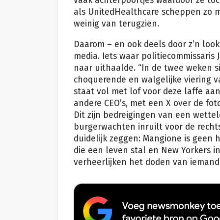
vaak achterpoortjes waardoor ze toc
als UnitedHealthcare scheppen zo m
weinig van terugzien.
Daarom – en ook deels door z’n looks
media. Iets waar politiecommissaris 
naar uithaalde. “In de twee weken
choquerende en walgelijke viering v
staat vol met lof voor deze laffe a
andere CEO’s, met een X over de foto
Dit zijn bedreigingen van een wette
burgerwachten inruilt voor de rechts
duidelijk zeggen: Mangione is geen 
die een leven stal en New Yorkers 
verheerlijken het doden van iemand 