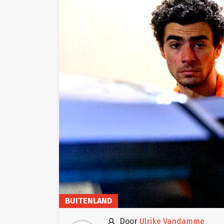
BUITENLAND

door
Ulrike Vandamme