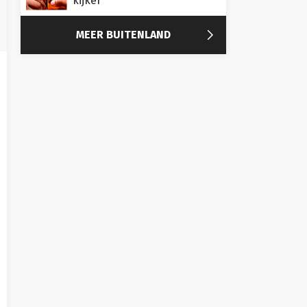
kijker

MEER BUITENLAND