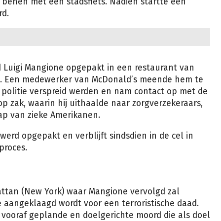
 benen met een stadsfiets. Nadien startte een
rd.
d Luigi Mangione opgepakt in een restaurant van
ia. Een medewerker van McDonald’s meende hem te
 politie verspreid werden en nam contact op met de
p zak, waarin hij uithaalde naar zorgverzekeraars,
ap van zieke Amerikanen.
erd opgepakt en verblijft sindsdien in de cel in
proces.
attan (New York) waar Mangione vervolgd zal
 aangeklaagd wordt voor een terroristische daad.
vooraf geplande en doelgerichte moord die als doel