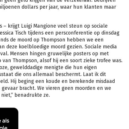
h geen geld krijgen van de verzekeraar. Bedrijven
iljoenen dollars per jaar, waar hun klanten maar
 – krijgt Luigi Mangione veel steun op sociale
Jessica Tisch tijdens een persconferentie op dinsdag
 sinds de moord op Thompson hebben we een
an deze koelbloedige moord gezien. Sociale media
anval. Mensen hingen gruwelijke posters op met
 van Thompson, alsof hij een soort zieke trofee was.
loze, gewelddadige menigte die hun eigen
staat die ons allemaal beschermt. Laat ik dit
held. Hij beging een koude en berekende misdaad
in gevaar bracht. We vieren geen moorden en we
niet,” benadrukte ze.