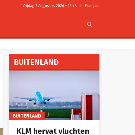
Vrijdag 7 Augustus 2026 - 12:48
|
Français

BUITENLAND
BUITENLAND
KLM hervat vluchten