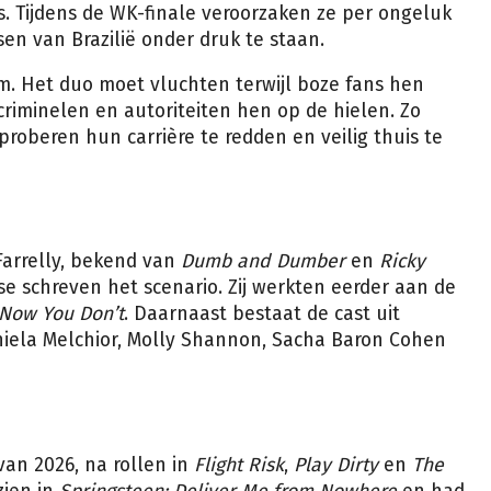
s. Tijdens de WK-finale veroorzaken ze per ongeluk
n van Brazilië onder druk te staan.
om. Het duo moet vluchten terwijl boze fans hen
criminelen en autoriteiten hen op de hielen. Zo
roberen hun carrière te redden en veilig thuis te
Farrelly, bekend van
Dumb and Dumber
en
Ricky
se schreven het scenario. Zij werkten eerder aan de
Now You Don’t
. Daarnaast bestaat de cast uit
niela Melchior, Molly Shannon, Sacha Baron Cohen
 van 2026, na rollen in
Flight Risk
,
Play Dirty
en
The