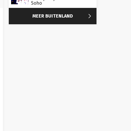
Soho

MEER BUITENLAND