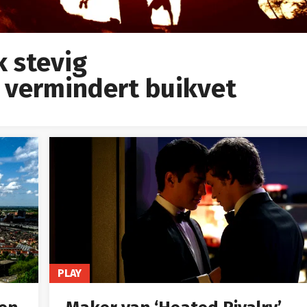
k stevig
 vermindert buikvet
PLAY