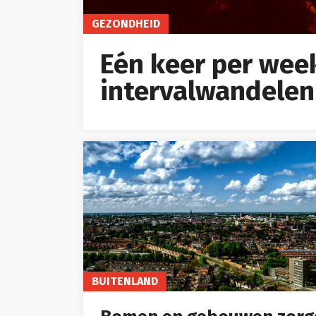
GEZONDHEID
Eén keer per wee
intervalwandelen
BUITENLAND