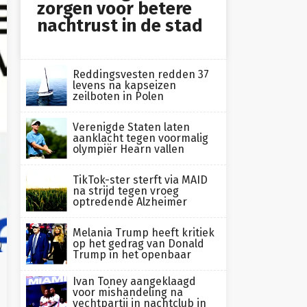
zorgen voor betere
nachtrust in de stad
Reddingsvesten redden 37
levens na kapseizen
zeilboten in Polen
Verenigde Staten laten
aanklacht tegen voormalig
olympiër Hearn vallen
TikTok-ster sterft via MAID
na strijd tegen vroeg
optredende Alzheimer
Melania Trump heeft kritiek
op het gedrag van Donald
)
Trump in het openbaar
Ivan Toney aangeklaagd
voor mishandeling na
vechtpartij in nachtclub in