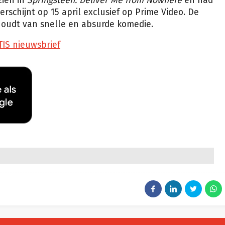
zien in
Springsteen: Deliver Me from Nowhere
en had
erschijnt op 15 april exclusief op Prime Video. De
houdt van snelle en absurde komedie.
TIS nieuwsbrief