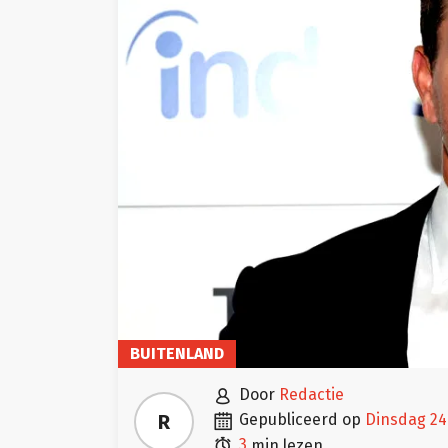
BUITENLAND

door
Redactie

R
gepubliceerd op
dinsdag 2

3
min lezen