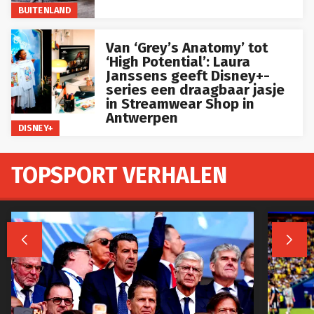
BUITENLAND
Van ‘Grey’s Anatomy’ tot
‘High Potential’: Laura
Janssens geeft Disney+-
series een draagbaar jasje
in Streamwear Shop in
Antwerpen
DISNEY+
TOPSPORT VERHALEN

