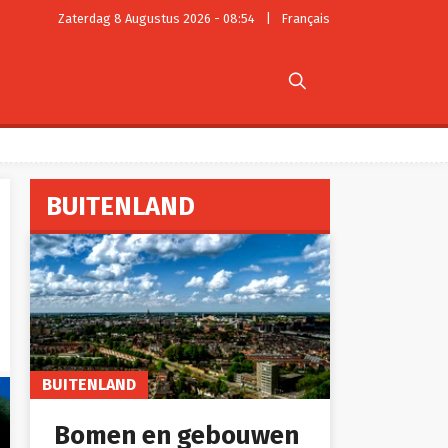
Zaterdag 8 Augustus 2026 - 08:54
|
Français

BUITENLAND
BUITENLAND
Bomen en gebouwen