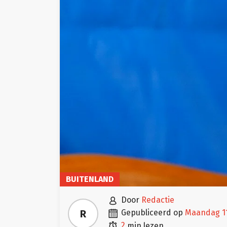
BUITENLAND

door
Redactie

R
gepubliceerd op
maandag 1

2
min lezen