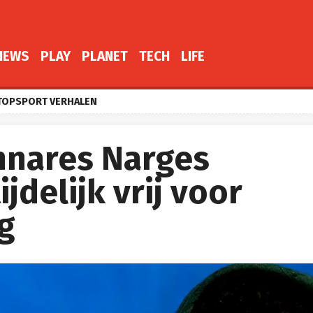
NEWS
PLAY
PLANET
TECH
LIFE
TOPSPORT VERHALEN
nnares Narges
delijk vrij voor
g