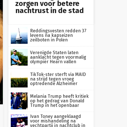
zorgen voor betere
nachtrust in de stad
Reddingsvesten redden 37
levens na kapseizen
zeilboten in Polen
Verenigde Staten laten
aanklacht tegen voormalig
olympiër Hearn vallen
TikTok-ster sterft via MAID
na strijd tegen vroeg
optredende Alzheimer
Melania Trump heeft kritiek
op het gedrag van Donald
s
Trump in het openbaar
Ivan Toney aangeklaagd
voor mishandeling na
vechtpartij in nachtclub in