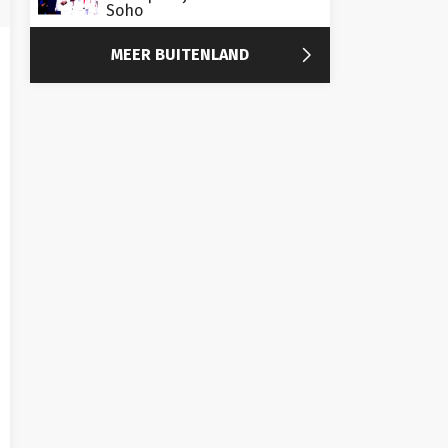
Soho

MEER BUITENLAND