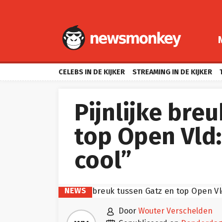
CELEBS IN DE KIJKER
STREAMING IN DE KIJKER
Pijnlijke bre
top Open Vld: 
cool”
NEWS

door
Wouter Verschelden