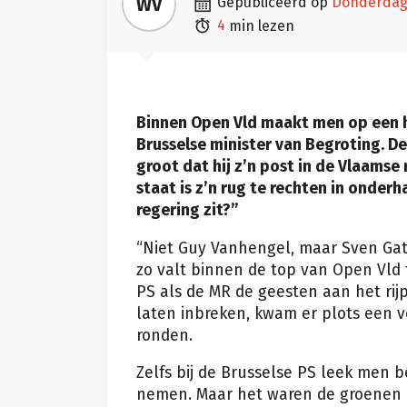

WV
gepubliceerd op
donderdag 

4
min lezen
Binnen Open Vld maakt men op een h
Brusselse minister van Begroting. De
groot dat hij z’n post in de Vlaamse r
staat is z’n rug te rechten in onderha
regering zit?”
“Niet Guy Vanhengel, maar Sven Gatz
zo valt binnen de top van Open Vld t
PS als de MR de geesten aan het rij
laten inbreken, kwam er plots een v
ronden.
Zelfs bij de Brusselse PS leek men 
nemen. Maar het waren de groenen di