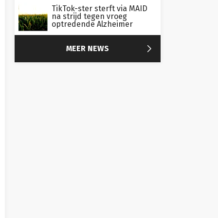
TikTok-ster sterft via MAID
na strijd tegen vroeg
optredende Alzheimer
y
nhengel

MEER NEWS
pen
d)