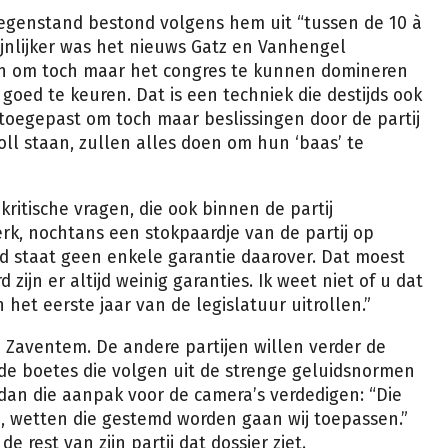
tegenstand bestond volgens hem uit “tussen de 10 à
jnlijker was het nieuws Gatz en Vanhengel
 om toch maar het congres te kunnen domineren
ed te keuren. Dat is een techniek die destijds ook
d toegepast om toch maar beslissingen door de partij
ll staan, zullen alles doen om hun ‘baas’ te
ritische vragen, die ook binnen de partij
rk, nochtans een stokpaardje van de partij op
rd staat geen enkele garantie daarover. Dat moest
zijn er altijd weinig garanties. Ik weet niet of u dat
n het eerste jaar van de legislatuur uitrollen.”
n Zaventem. De andere partijen willen verder de
e boetes die volgen uit de strenge geluidsnormen
dan die aanpak voor de camera’s verdedigen: “Die
, wetten die gestemd worden gaan wij toepassen.”
 rest van zijn partij dat dossier ziet.