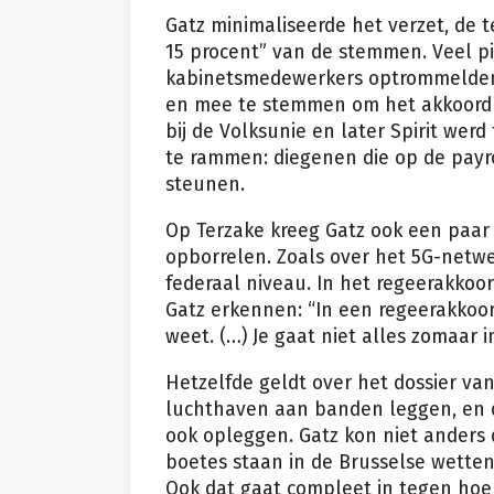
Gatz minimaliseerde het verzet, de 
15 procent” van de stemmen. Veel pi
kabinetsmedewerkers optrommelden
en mee te stemmen om het akkoord go
bij de Volksunie en later Spirit wer
te rammen: diegenen die op de payro
steunen.
Op Terzake kreeg Gatz ook een paar k
opborrelen. Zoals over het 5G-netwe
federaal niveau. In het regeerakkoo
Gatz erkennen: “In een regeerakkoord 
weet. (…) Je gaat niet alles zomaar i
Hetzelfde geldt over het dossier va
luchthaven aan banden leggen, en d
ook opleggen. Gatz kon niet anders 
boetes staan in de Brusselse wetten
Ook dat gaat compleet in tegen hoe de