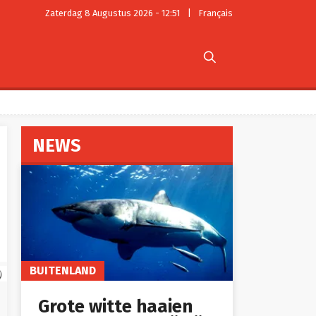
Zaterdag 8 Augustus 2026 - 12:51
|
Français

NEWS
BUITENLAND
)
Grote witte haaien