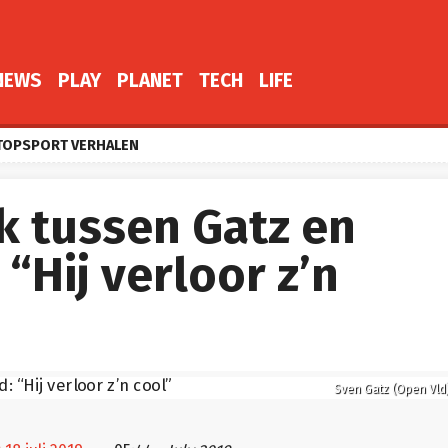
NEWS
PLAY
PLANET
TECH
LIFE
TOPSPORT VERHALEN
uk tussen Gatz en
“Hij verloor z’n
Sven Gatz (Open Vld