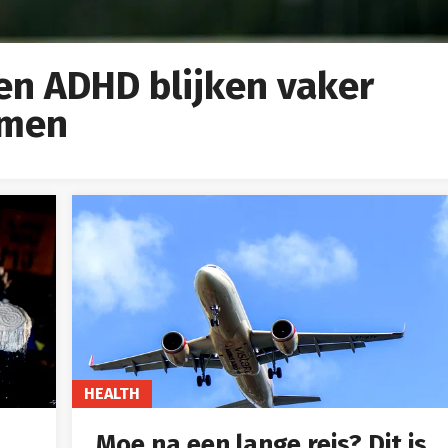
en ADHD blijken vaker
omen
HEALTH
Moe na een lange reis? Dit is