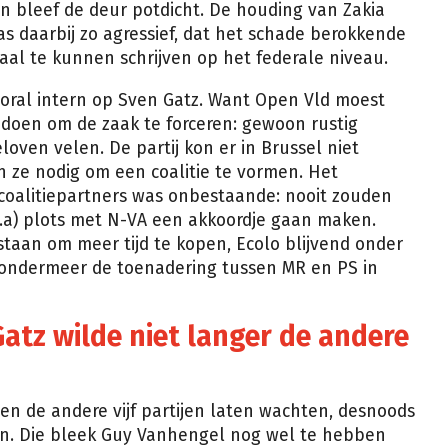
en bleef de deur potdicht. De houding van Zakia
as daarbij zo agressief, dat het schade berokkende
aal te kunnen schrijven op het federale niveau.
Gu
Va
vooral intern op Sven Gatz. Want Open Vld moest
(O
Vl
 doen om de zaak te forceren: gewoon rustig
oven velen. De partij kon er in Brussel niet
 ze nodig om een coalitie te vormen. Het
 coalitiepartners was onbestaande: nooit zouden
sp.a) plots met N-VA een akkoordje gaan maken.
staan om meer tijd te kopen, Ecolo blijvend onder
 ondermeer de toenadering tussen MR en PS in
atz wilde niet langer de andere
en de andere vijf partijen laten wachten, desnoods
en. Die bleek Guy Vanhengel nog wel te hebben