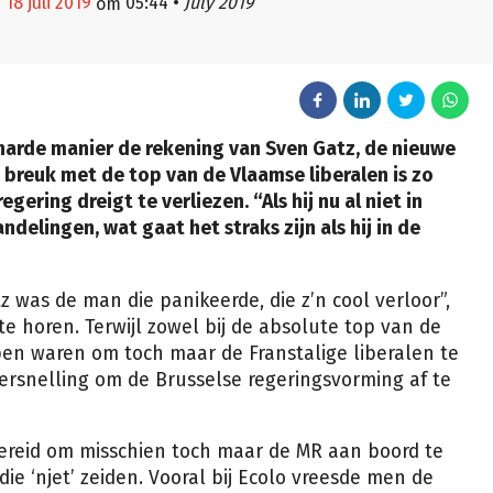
18 juli 2019
05:44
•
July 2019
om
arde manier de rekening van Sven Gatz, de nieuwe
 breuk met de top van de Vlaamse liberalen is zo
egering dreigt te verliezen. “Als hij nu al niet in
ndelingen, wat gaat het straks zijn als hij in de
 was de man die panikeerde, die z’n cool verloor”,
e horen. Terwijl zowel bij de absolute top van de
pen waren om toch maar de Franstalige liberalen te
ersnelling om de Brusselse regeringsvorming af te
bereid om misschien toch maar de MR aan boord te
e ‘njet’ zeiden. Vooral bij Ecolo vreesde men de