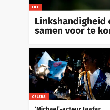
LIFE
Linkshandigheid 
samen voor te k
CELEBS
‘Michael’-acteur Jaafar