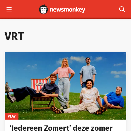


VRT
PLAY
‘Iedereen Zomert’ deze zomer