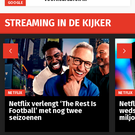
GOOGLE
STREAMING IN DE KIJKER


NETFLIX
NETFLIX
Netflix verlengt ‘The Rest Is
Netf
Football’ met nog twee
weds
seizoenen
milj