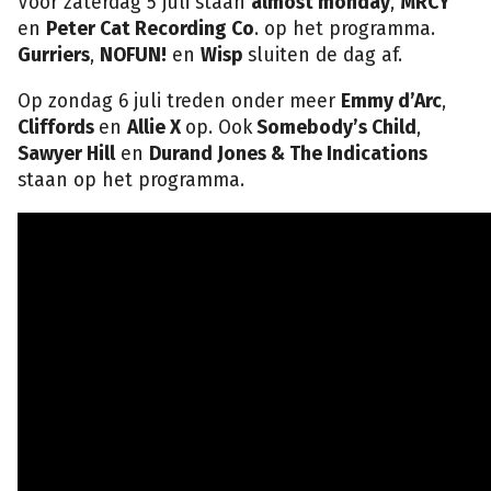
Voor zaterdag 5 juli staan
almost monday
,
MRCY
en
Peter Cat Recording Co
. op het programma.
Gurriers
,
NOFUN!
en
Wisp
sluiten de dag af.
Op zondag 6 juli treden onder meer
Emmy d’Arc
,
Cliffords
en
Allie X
op. Ook
Somebody’s Child
,
Sawyer Hill
en
Durand Jones & The Indications
staan op het programma.