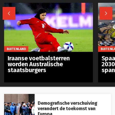


BUITENLAND
BUITENL
Iraanse voetbalsterren
Spaa
worden Australische
2030
staatsburgers
span
Demografische verschuiving
verandert de toekomst van
Europa