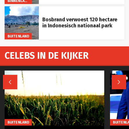
BINNENLAND
Bosbrand verwoest 120 hectare
in Indonesisch nationaal park
BUITENLAND
CELEBS IN DE KIJKER


BUITENLAND
BUITENL