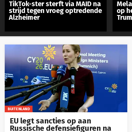
TikTok-ster sterft via MAID na
Mela
strijd tegen vroeg optredende
op h
Alzheimer
Trum
BUITENLAND
EU legt sancties op aan
Russische defensiefiguren na