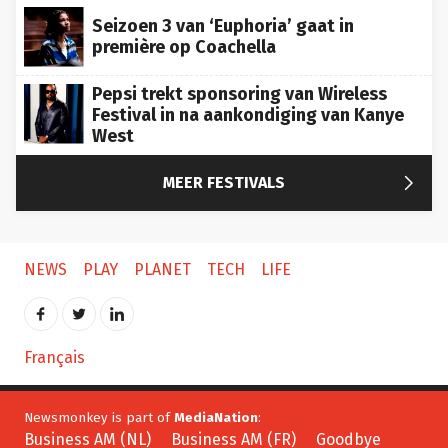
Seizoen 3 van ‘Euphoria’ gaat in
première op Coachella
Pepsi trekt sponsoring van Wireless
Festival in na aankondiging van Kanye
West

MEER FESTIVALS
NEWS
PLAY
PLANET
TECH
LIFE
Français
Newsmonkey is part of
MediaNation
:
Business AM (NL)
Business AM (FR)
Goodbye