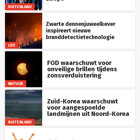
BUITENLAND
Zwarte dennenjuweelkever
inspireert nieuwe
branddetectietechnologie
LIFE
FOD waarschuwt voor
onveilige brillen tijdens
zonsverduistering
NATUUR
Zuid-Korea waarschuwt
voor aangespoelde
landmijnen uit Noord-Korea
BUITENLAND