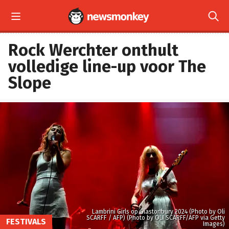


Rock Werchter onthult
volledige line-up voor The
Slope
Lambrini Girls op Glastonbury 2024 (Photo by Oli
SCARFF / AFP) (Photo by OLI SCARFF/AFP via Getty
FESTIVALS
Images)