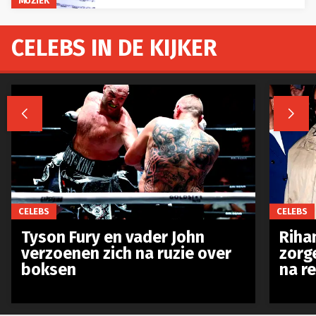
MUZIEK
CELEBS IN DE KIJKER


CELEBS
CELEBS
Tyson Fury en vader John
Riha
verzoenen zich na ruzie over
zorg
boksen
na r