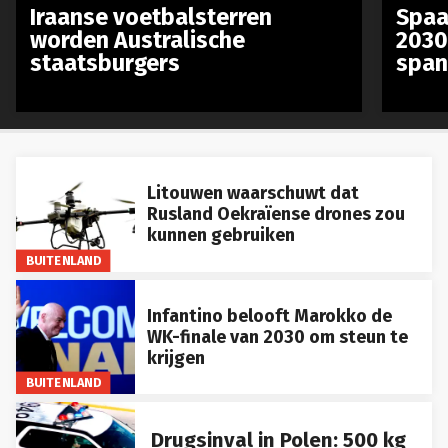
Iraanse voetbalsterren
Spaa
worden Australische
2030
staatsburgers
span
Litouwen waarschuwt dat
Rusland Oekraïense drones zou
kunnen gebruiken
BUITENLAND
Infantino belooft Marokko de
WK-finale van 2030 om steun te
krijgen
BUITENLAND
Drugsinval in Polen: 500 kg