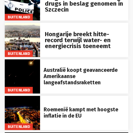
drugs in beslag genomen in
Szczecin
BUITENLAND
Hongarije breekt hitte-
record terwijl water- en
energiecrisis toeneemt
BUITENLAND
Australië koopt geavanceerde
Amerikaanse
langeafstandsraketten
BUITENLAND
Roemenië kampt met hoogste
inflatie in de EU
BUITENLAND