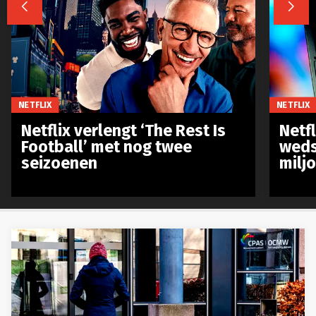


NETFLIX
NETFLIX
Netflix verlengt ‘The Rest Is
Netf
Football’ met nog twee
weds
seizoenen
milj