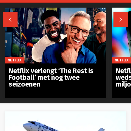


NETFLIX
NETFLIX
Netflix verlengt ‘The Rest Is
Netf
Football’ met nog twee
weds
seizoenen
milj