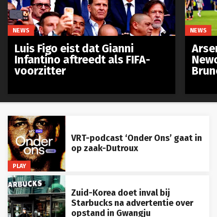
NEWS
NEWS
Luis Figo eist dat Gianni
Arse
Infantino aftreedt als FIFA-
Newc
voorzitter
Brun
VRT-podcast ‘Onder Ons’ gaat in
op zaak-Dutroux
PLAY
Zuid-Korea doet inval bij
Starbucks na advertentie over
opstand in Gwangju