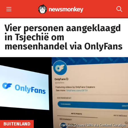


Vier personen aangeklaagd
in Tsjechië om
mensenhandel via OnlyFans
BUITENLAND
Francois Greuez/SIPA via Content Curation