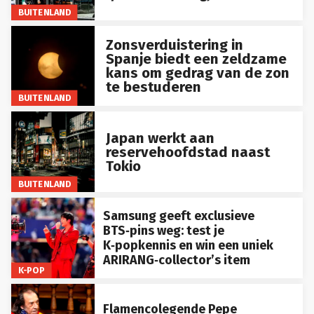
BUITENLAND
Zonsverduistering in
Spanje biedt een zeldzame
kans om gedrag van de zon
te bestuderen
BUITENLAND
Japan werkt aan
reservehoofdstad naast
Tokio
BUITENLAND
Samsung geeft exclusieve
BTS‑pins weg: test je
K‑popkennis en win een uniek
ARIRANG‑collector’s item
K-POP
Flamencolegende Pepe