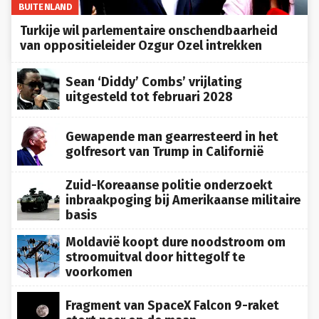
BUITENLAND
Turkije wil parlementaire onschendbaarheid
van oppositieleider Ozgur Ozel intrekken
Sean ‘Diddy’ Combs’ vrijlating
uitgesteld tot februari 2028
Gewapende man gearresteerd in het
golfresort van Trump in Californië
Zuid-Koreaanse politie onderzoekt
inbraakpoging bij Amerikaanse militaire
basis
Moldavië koopt dure noodstroom om
stroomuitval door hittegolf te
voorkomen
Fragment van SpaceX Falcon 9-raket
stort neer op de maan