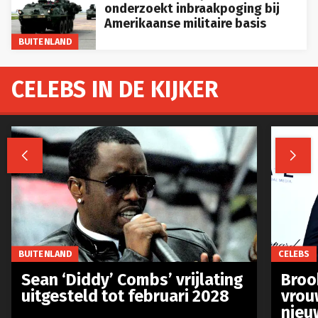
onderzoekt inbraakpoging bij
Amerikaanse militaire basis
BUITENLAND
CELEBS IN DE KIJKER


BUITENLAND
CELEBS
Sean ‘Diddy’ Combs’ vrijlating
Broo
uitgesteld tot februari 2028
vrou
nieu