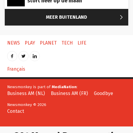

MEER BUITENLAND
NEWS
PLAY
PLANET
TECH
LIFE
Français
Newsmonkey is part of
MediaNation
:
Business AM (NL)
Business AM (FR)
Goodbye
Newsmonkey © 2026
Contact