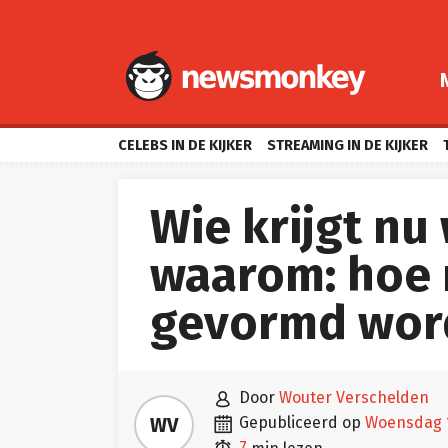
CELEBS IN DE KIJKER
STREAMING IN DE KIJKER
Wie krijgt nu
waarom: hoe 
gevormd wor

door
Wouter Verschelden

WV
gepubliceerd op
woensdag 1
7