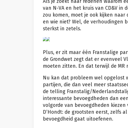
Als je zoekt naar redenen waarom ee
van N-VA en het kruis van CD&V in d
zou komen, moet je ook kijken naar d
en wie niet? Wel, de verhoudingen bi
sterkst in zetels.
epa
Plus, er zit maar één Franstalige part
de Grondwet zegt dat er evenveel Vl
moeten zitten. En dat terwijl de MR
Nu kan dat probleem wel opgelost w
partijen, die dan veel meer staatsse
de telling Franstalig/Nederlandstalig
interessante bevoegdheden dan een
volgorde van bevoegdheden kiezen ve
D’Hondt: de grootsten eerst, zelfs al
bevoegdheid gaat uitoefenen.