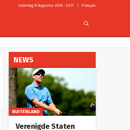
Zaterdag 8 Augustus 2026 - 03:17
|
Français

NEWS
BUITENLAND
Verenigde Staten