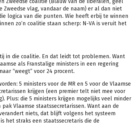
n Zweedse coalitie (Blauw van de liberalen, geel
e Zweedse vlag, vandaar de naam) er al dan niet
ie logica van die punten. Wie heeft erbij te winnen
nnen zo’n coalitie staan scherp: N-VA is veruit het
ij in die coalitie. En dat leidt tot problemen. Want
aamse als Franstalige ministers in een regering
 maar “weegt” voor 24 procent.
orden: 5 ministers voor de MR en 5 voor de Vlaamse
cretarissen krijgen (een premier telt niet mee voor
). Plus: die 5 ministers krijgen mogelijks veel minder
 pak Vlaamse staatssecretarissen. Want aan de
randert niets, dat blijft volgens het systeem
 is het straks een staatssecretaris die de