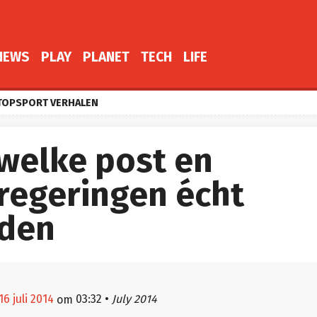
NEWS
PLAY
PLANET
TECH
LIFE
TOPSPORT VERHALEN
 welke post en
regeringen écht
den
6 juli 2014
03:32
•
July 2014
om