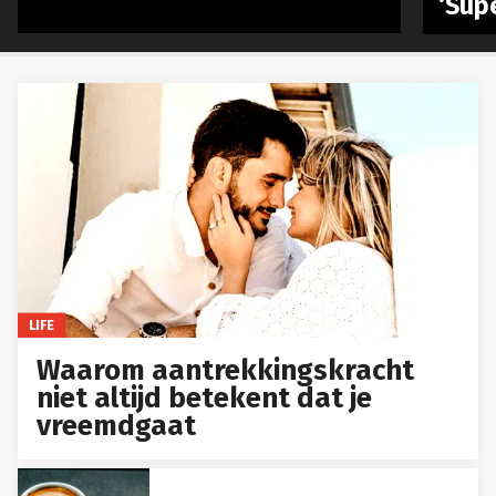
‘Sup
LIFE
Waarom aantrekkingskracht
niet altijd betekent dat je
vreemdgaat