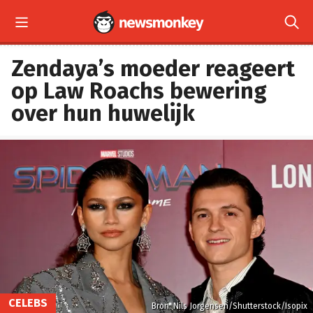


Zendaya’s moeder reageert
op Law Roachs bewering
over hun huwelijk
CELEBS
Bron: Nils Jorgensen/Shutterstock/Isopix