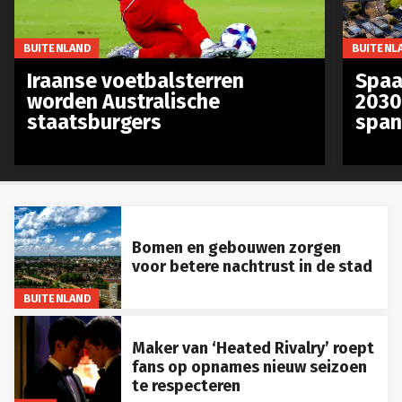
BUITENLAND
BUITENL
Iraanse voetbalsterren
Spaa
worden Australische
2030
staatsburgers
span
Bomen en gebouwen zorgen
voor betere nachtrust in de stad
BUITENLAND
Maker van ‘Heated Rivalry’ roept
fans op opnames nieuw seizoen
te respecteren
PLAY