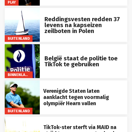
Reddingsvesten redden 37
levens na kapseizen
zeilboten in Polen
BUITENLAND
België staat de politie toe
TikTok te gebruiken
BINNENLAND
Verenigde Staten laten
aanklacht tegen voormalig
olympiër Hearn vallen
BUITENLAND
TikTok-ster sterft via MAID na
strijd tegen vroeg optredende