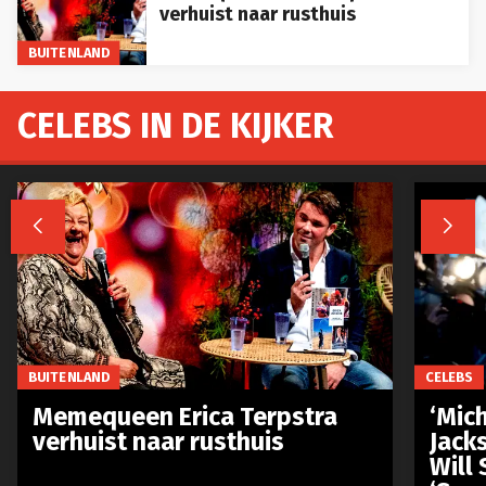
verhuist naar rusthuis
BUITENLAND
CELEBS IN DE KIJKER


BUITENLAND
CELEBS
Memequeen Erica Terpstra
‘Mich
verhuist naar rusthuis
Jack
Will 