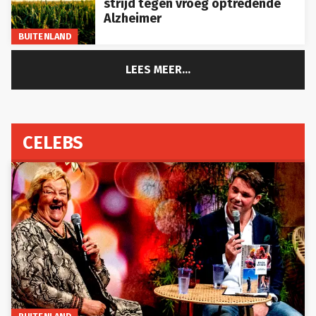
Alzheimer
BUITENLAND
LEES MEER...
CELEBS
BUITENLAND