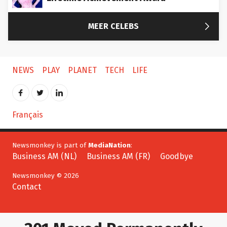

MEER CELEBS
NEWS
PLAY
PLANET
TECH
LIFE
Français
Newsmonkey is part of
MediaNation
:
Business AM (NL)
Business AM (FR)
Goodbye
Newsmonkey © 2026
Contact
301 Moved Permanently