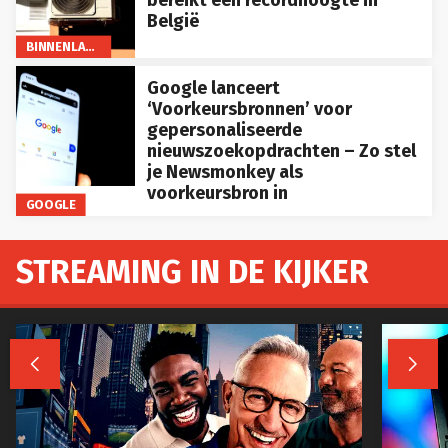
België
BINNENLAND
Google lanceert
‘Voorkeursbronnen’ voor
gepersonaliseerde
nieuwszoekopdrachten – Zo stel
je Newsmonkey als
voorkeursbron in
GOOGLE
STREAMING IN DE KIJKER

