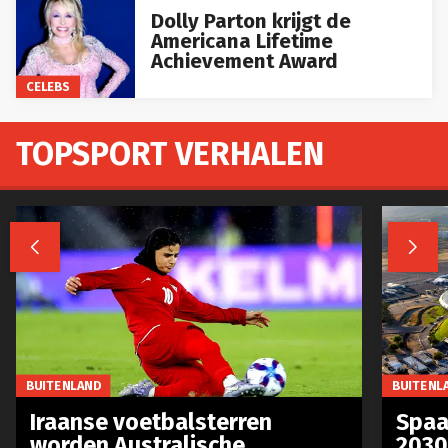
Dolly Parton krijgt de
Americana Lifetime
Achievement Award
CELEBS
TOPSPORT VERHALEN


BUITENLAND
BUITENL
Iraanse voetbalsterren
Spaa
worden Australische
2030