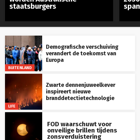
staatsburgers
span
Demografische verschuiving
verandert de toekomst van
Europa
BUITENLAND
Zwarte dennenjuweelkever
inspireert nieuwe
branddetectietechnologie
LIFE
FOD waarschuwt voor
onveilige brillen tijdens
zonsverduistering