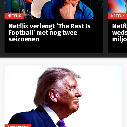
NETFLIX
NETFLIX
Netflix verlengt ‘The Rest Is
Netf
Football’ met nog twee
weds
seizoenen
milj