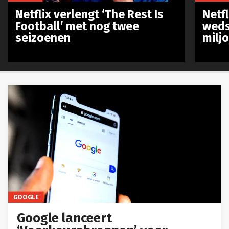
Netflix verlengt ‘The Rest Is
Netf
Football’ met nog twee
weds
seizoenen
milj
GOOGLE
Google lanceert