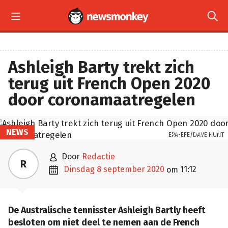


Ashleigh Barty trekt zich
terug uit French Open 2020
door coronamaatregelen
NEWS
EPA-EFE/DAVE HUNT

door
Redactie
R

dinsdag 8 september 2020
11:12
om
De Australische tennisster Ashleigh Bartly heeft
besloten om niet deel te nemen aan de French