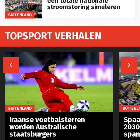
stroomstoring simuleren
BUITENLAND
TOPSPORT VERHALEN


BUITENLAND
BUITENL
Iraanse voetbalsterren
Spaa
worden Australische
2030
staatsburgers
span