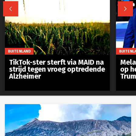


BUITENLAND
BUITENL
TikTok-ster sterft via MAID na
Mela
strijd tegen vroeg optredende
op h
Alzheimer
Trum