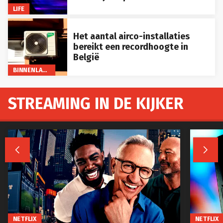
LIFE
Het aantal airco-installaties
bereikt een recordhoogte in
België
BINNENLAND
STREAMING IN DE KIJKER


NETFLIX
NETFLIX