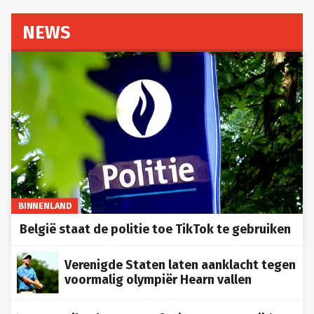
NEWS
BINNENLAND
België staat de politie toe TikTok te gebruiken
Verenigde Staten laten aanklacht tegen
voormalig olympiër Hearn vallen
TikTok-ster sterft via MAID na strijd