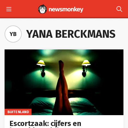


YANA BERCKMANS
YB
BUITENLAND
Escortzaak: cijfers en