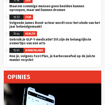
17:14
LIFE
Waarom sommige mensen geen beelden kunnen
oproepen, maar wel kunnen dromen
16:33
FILM
Volgende James Bond-acteur wordt voor het einde van het
jaar bekendgemaakt
15:44
HEALTH
Gebruik je GLP-1-medicatie? Dit zijn de belangrijkste
zomertips van een arts
15:01
BINNENLAND
Hoe je, volgens Fost Plus, je barbecueafval op de juiste
manier recyclet
OPINIES