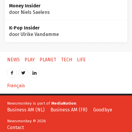
Money Insider
door Niels Saelens
K-Pop Insider
door Ulrike Vandamme
NEWS
PLAY
PLANET
TECH
LIFE
Français
Newsmonkey is part of
MediaNation
:
Business AM (NL)
Business AM (FR)
Goodbye
Newsmonkey © 2026
Contact