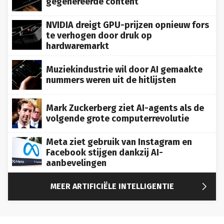
NVIDIA dreigt GPU-prijzen opnieuw fors
te verhogen door druk op
hardwaremarkt
Muziekindustrie wil door AI gemaakte
nummers weren uit de hitlijsten
Mark Zuckerberg ziet AI-agents als de
volgende grote computerrevolutie
Meta ziet gebruik van Instagram en
Facebook stijgen dankzij AI-
aanbevelingen

MEER ARTIFICIËLE INTELLIGENTIE
NEWS
PLAY
PLANET
TECH
LIFE