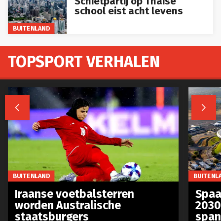
school eist acht levens
BUITENLAND
TOPSPORT VERHALEN


BUITENLAND
BUITENL
Iraanse voetbalsterren
Spaa
worden Australische
2030
staatsburgers
span