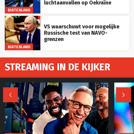
luchtaanvallen op Oekraïne
BUITENLAND
VS waarschuwt voor mogelijke
Russische test van NAVO-
grenzen
BUITENLAND
STREAMING IN DE KIJKER

