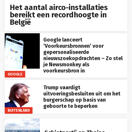
Het aantal airco-installaties
bereikt een recordhoogte in
België
Google lanceert
‘Voorkeursbronnen’ voor
gepersonaliseerde
nieuwszoekopdrachten – Zo stel
je Newsmonkey als
voorkeursbron in
GOOGLE
Trump vaardigt
uitvoeringsbesluiten uit om het
burgerschap op basis van
geboorte te beperken
BUITENLAND
Schietpartij op Thaise