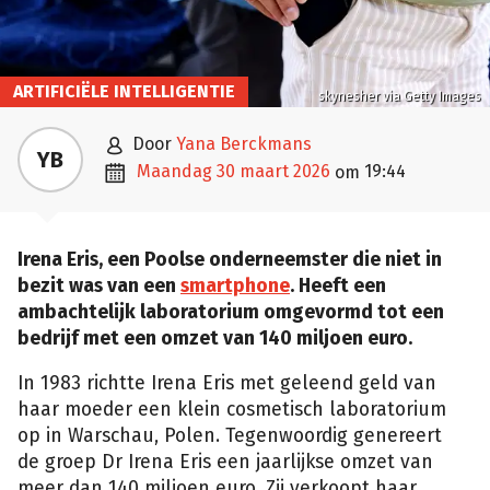
ARTIFICIËLE INTELLIGENTIE
skynesher via Getty Images

door
Yana Berckmans
YB

maandag 30 maart 2026
19:44
om
Irena Eris, een Poolse onderneemster die niet in
bezit was van een
smartphone
. Heeft een
ambachtelijk laboratorium omgevormd tot een
bedrijf met een omzet van 140 miljoen euro.
In 1983 richtte Irena Eris met geleend geld van
haar moeder een klein cosmetisch laboratorium
op in Warschau, Polen. Tegenwoordig genereert
de groep Dr Irena Eris een jaarlijkse omzet van
meer dan 140 miljoen euro. Zij verkoopt haar