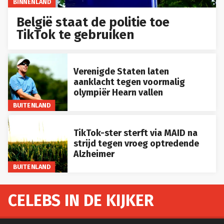
BINNENLAND
België staat de politie toe
TikTok te gebruiken
Verenigde Staten laten
aanklacht tegen voormalig
olympiër Hearn vallen
BUITENLAND
TikTok-ster sterft via MAID na
strijd tegen vroeg optredende
Alzheimer
BUITENLAND
CELEBS IN DE KIJKER