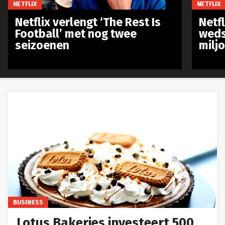
NETFLIX
NETFLIX
Netflix verlengt ‘The Rest Is
Netf
Football’ met nog twee
weds
seizoenen
milj
BUSINESS
Lotus Bakeries investeert 500