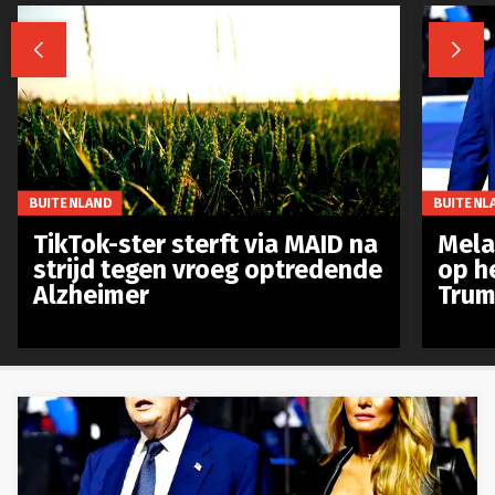


BUITENLAND
BUITENL
TikTok-ster sterft via MAID na
Mela
strijd tegen vroeg optredende
op h
Alzheimer
Trum