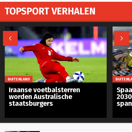
TOPSPORT VERHALEN


BUITENLAND
BUITENL
Iraanse voetbalsterren
Spaa
worden Australische
2030
staatsburgers
span