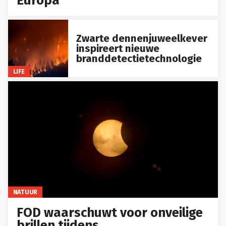
Europa
Zwarte dennenjuweelkever
inspireert nieuwe
branddetectietechnologie
LIFE
NATUUR
FOD waarschuwt voor onveilige
brillen tijdens