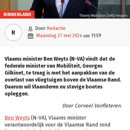
BINNENLAND
Thierry Monasse/Getty Images

door
Redactie
R

maandag 27 mei 2024
11:59
om
Vlaams minister Ben Weyts (N-VA) vindt dat de
federale minister van Mobiliteit, Georges
Gilkinet, te traag is met het aanpakken van de
overlast van vliegtuigen boven de Vlaamse Rand.
Daarom wil Vlaanderen nu stevige boetes
opleggen.
Door Corneel Vanfleteren.
Ben Weyts
(N-VA), Vlaams minister
verantwoordelijk voor de Vlaamse Rand rond