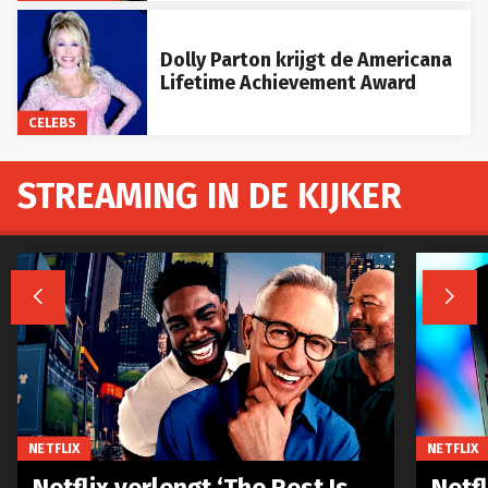
Dolly Parton krijgt de Americana
Lifetime Achievement Award
CELEBS
STREAMING IN DE KIJKER


NETFLIX
NETFLIX
Netflix verlengt ‘The Rest Is
Netf