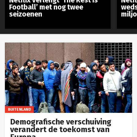
Football’ met nog twee
weds
seizoenen
milj
BUITENLAND
Demografische verschuiving
verandert de toekomst van