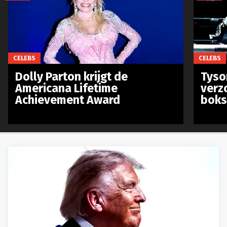
CELEBS
CELEBS
Dolly Parton krijgt de
Tyso
Americana Lifetime
verz
Achievement Award
boks