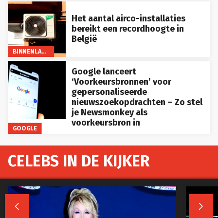
Het aantal airco-installaties
bereikt een recordhoogte in
België
BINNENLAND
Google lanceert
‘Voorkeursbronnen’ voor
gepersonaliseerde
nieuwszoekopdrachten – Zo stel
je Newsmonkey als
voorkeursbron in
GOOGLE
CELEBS IN DE KIJKER

