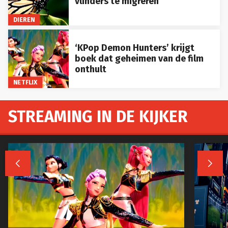
vlinders te migreren
DIEREN
‘KPop Demon Hunters’ krijgt
boek dat geheimen van de film
onthult
NETFLIX
STREAMING IN DE KIJKER

