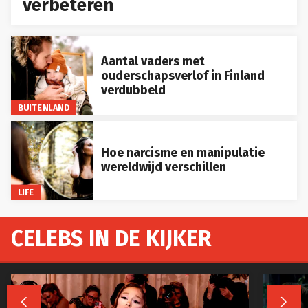
verbeteren
Aantal vaders met
ouderschapsverlof in Finland
verdubbeld
BUITENLAND
Hoe narcisme en manipulatie
wereldwijd verschillen
LIFE
CELEBS IN DE KIJKER

