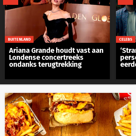
CELEBS
BUITENLAND
‘Stra
Ariana Grande houdt vast aan
pers
Londense concertreeks
eerd
ondanks terugtrekking