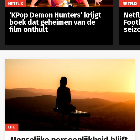
NETFLIX
NETFLIX
‘KPop Demon Hunters’ krijgt
Netfl
boek dat geheimen van de
Foot
film onthult
seiz
LIFE
Menselijke persoonlijkheid blijft