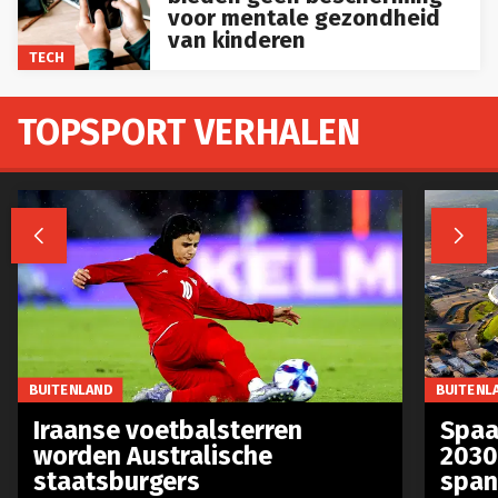
voor mentale gezondheid
van kinderen
TECH
TOPSPORT VERHALEN


BUITENLAND
BUITENL
Iraanse voetbalsterren
Spaa
worden Australische
2030
staatsburgers
span