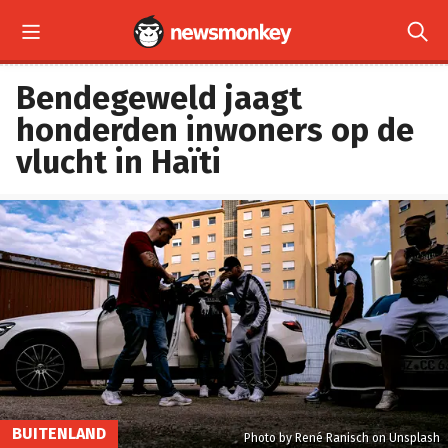


Bendegeweld jaagt
honderden inwoners op de
vlucht in Haïti
BUITENLAND
Photo by René Ranisch on Unsplash