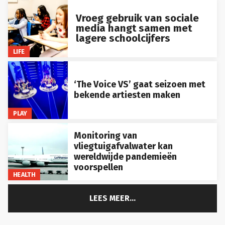
Vroeg gebruik van sociale
media hangt samen met
lagere schoolcijfers
LIFE
‘The Voice VS’ gaat seizoen met
bekende artiesten maken
PLAY
Monitoring van
vliegtuigafvalwater kan
wereldwijde pandemieën
voorspellen
HEALTH
LEES MEER...