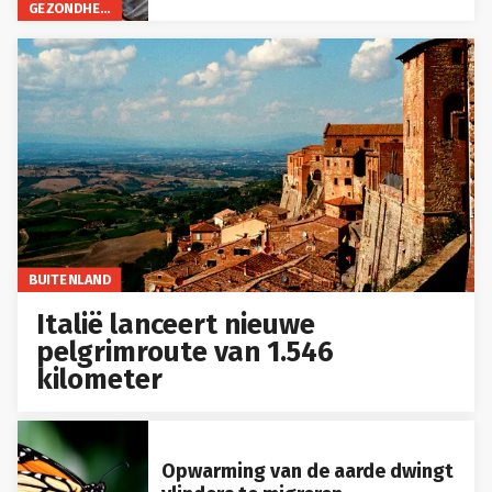
GEZONDHEID
BUITENLAND
Italië lanceert nieuwe
pelgrimroute van 1.546
kilometer
Opwarming van de aarde dwingt