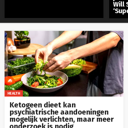
Will 
‘Sup
HEALTH
Ketogeen dieet kan
psychiatrische aandoeningen
mogelijk verlichten, maar meer
onderzoek is nodig