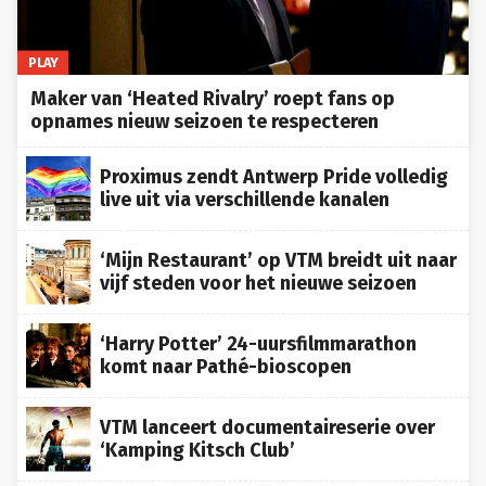
PLAY
Maker van ‘Heated Rivalry’ roept fans op
opnames nieuw seizoen te respecteren
Proximus zendt Antwerp Pride volledig
live uit via verschillende kanalen
‘Mijn Restaurant’ op VTM breidt uit naar
vijf steden voor het nieuwe seizoen
‘Harry Potter’ 24-uursfilmmarathon
komt naar Pathé-bioscopen
VTM lanceert documentaireserie over
‘Kamping Kitsch Club’