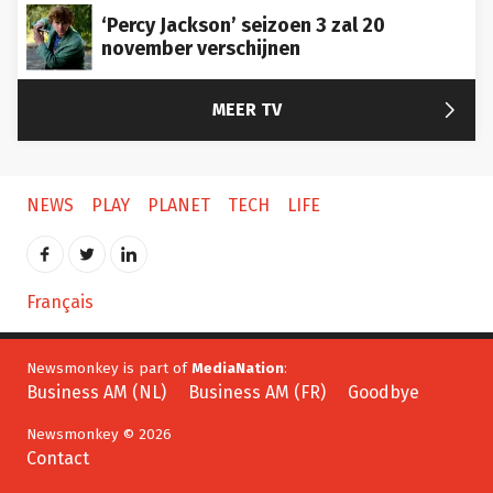
‘Percy Jackson’ seizoen 3 zal 20
november verschijnen

MEER TV
NEWS
PLAY
PLANET
TECH
LIFE
Français
Newsmonkey is part of
MediaNation
:
Business AM (NL)
Business AM (FR)
Goodbye
Newsmonkey © 2026
Contact