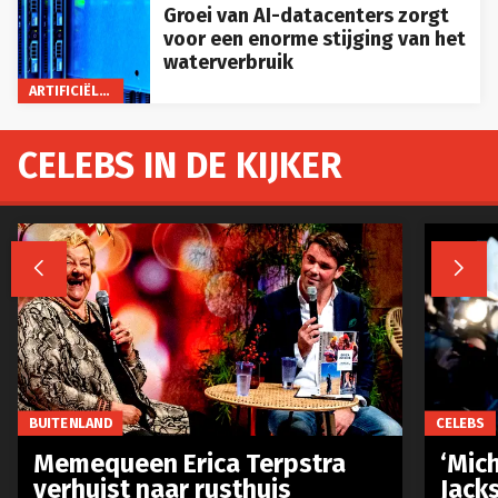
Groei van AI-datacenters zorgt
voor een enorme stijging van het
waterverbruik
ARTIFICIËLE INTELLIGENTIE
CELEBS IN DE KIJKER


BUITENLAND
CELEBS
Memequeen Erica Terpstra
‘Mich
verhuist naar rusthuis
Jack