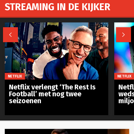
STREAMING IN DE KIJKER


NETFLIX
NETFLIX
Netflix verlengt ‘The Rest Is
Netf
Football’ met nog twee
weds
seizoenen
milj