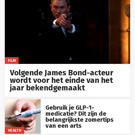
FILM
Volgende James Bond-acteur
wordt voor het einde van het
jaar bekendgemaakt
Gebruik je GLP-1-
medicatie? Dit zijn de
belangrijkste zomertips
van een arts
HEALTH