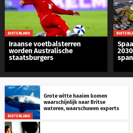
BUITENLAND
BUITENL
Iraanse voetbalsterren
Spaa
worden Australische
2030
staatsburgers
span
Grote witte haaien komen
waarschijnlijk naar Britse
wateren, waarschuwen experts
BUITENLAND