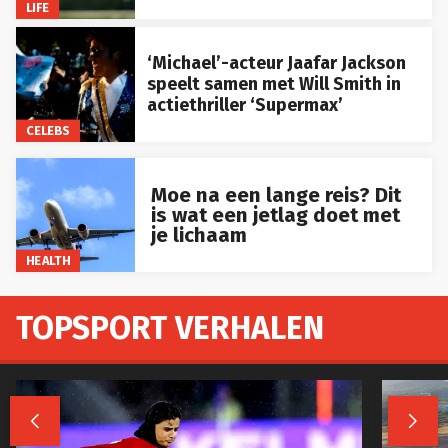
LIFE
‘Michael’-acteur Jaafar Jackson
speelt samen met Will Smith in
actiethriller ‘Supermax’
CELEBS
Moe na een lange reis? Dit
is wat een jetlag doet met
je lichaam
HEALTH
TOPSPORT VERHALEN

