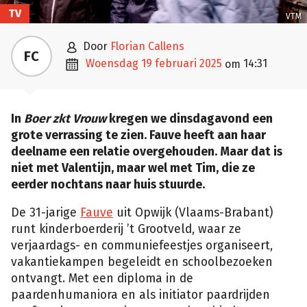
TV
VTM

door
Florian Callens
FC

woensdag 19 februari 2025
14:31
om
In
Boer zkt Vrouw
kregen we dinsdagavond een
grote verrassing te zien. Fauve heeft aan haar
deelname een relatie overgehouden. Maar dat is
niet met Valentijn, maar wel met Tim, die ze
eerder nochtans naar huis stuurde.
De 31-jarige
Fauve
uit Opwijk (Vlaams-Brabant)
runt kinderboerderij ’t Grootveld, waar ze
verjaardags- en communiefeestjes organiseert,
vakantiekampen begeleidt en schoolbezoeken
ontvangt. Met een diploma in de
paardenhumaniora en als initiator paardrijden