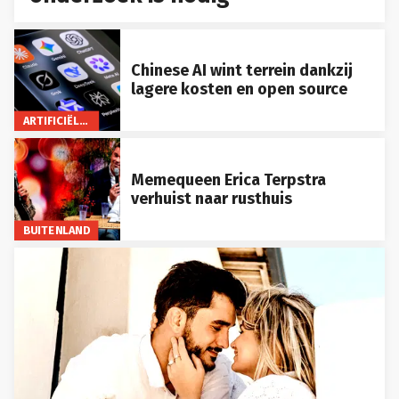
Chinese AI wint terrein dankzij
lagere kosten en open source
ARTIFICIËLE INTELLIGENTIE
Memequeen Erica Terpstra
verhuist naar rusthuis
BUITENLAND