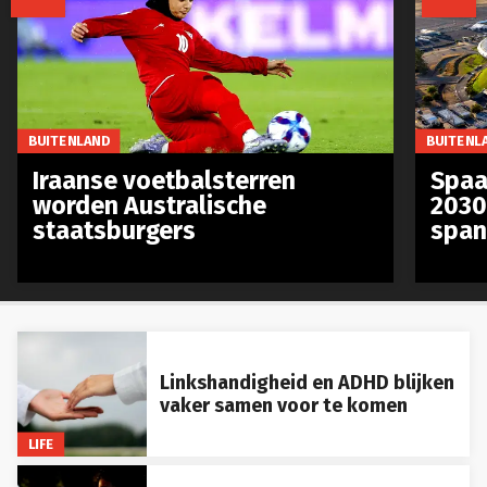
BUITENLAND
BUITENL
Iraanse voetbalsterren
Spaa
worden Australische
2030
staatsburgers
span
Linkshandigheid en ADHD blijken
vaker samen voor te komen
LIFE