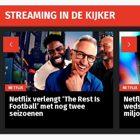
STREAMING IN DE KIJKER


NETFLIX
NETFLIX
Netflix verlengt ‘The Rest Is
Netf
Football’ met nog twee
weds
seizoenen
milj