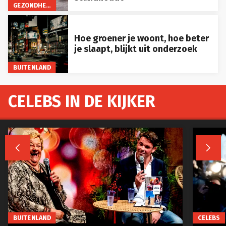
GEZONDHEID
Hoe groener je woont, hoe beter
je slaapt, blijkt uit onderzoek
BUITENLAND
CELEBS IN DE KIJKER


BUITENLAND
CELEBS