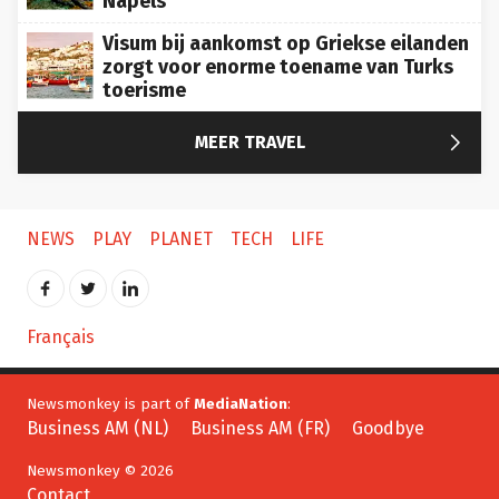
Napels
Visum bij aankomst op Griekse eilanden
zorgt voor enorme toename van Turks
toerisme

MEER TRAVEL
NEWS
PLAY
PLANET
TECH
LIFE
Français
Newsmonkey is part of
MediaNation
:
Business AM (NL)
Business AM (FR)
Goodbye
Newsmonkey © 2026
Contact