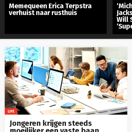
Memequeen Erica Terpstra
‘Mich
verhuist naar rusthuis
Jack
Will 
‘Sup
LIFE
Jongeren krijgen steeds
moeilijker een vaste baan