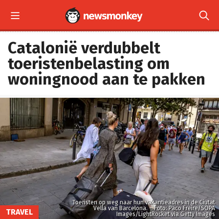


Catalonië verdubbelt
toeristenbelasting om
woningnood aan te pakken
Toeristen op weg naar hun vakantieadres in de Ciutat
Vella van Barcelona. – Foto: Paco Freire/SOPA
TRAVEL
Images/LightRocket via Getty Images