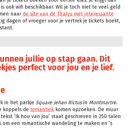
an je tickets boeken voor eerste klas. Je krijgt dan
is ook wifi beschikbaar. Wil je toch niet te veel geld
nemen naar
de site van de Thalys met interessante
rtig dagen of vroeger voor je vertrek je tickets boekt,
stant.
unnen jullie op stap gaan. Dit
jes perfect voor jou en je lief.
de
k in het parkje
Square Jehan Rictus
in
Montmartre
.
le koppels de
romantiek
komen opzoeken. De muur
tekst ‘Ik hou van jou’ staat geschreven in 250 talen
ts om een romantische wandeling te maken en ’s