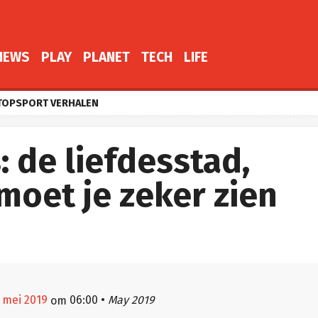
NEWS
PLAY
PLANET
TECH
LIFE
TOPSPORT VERHALEN
s: de liefdesstad,
moet je zeker zien
 mei 2019
06:00
•
May 2019
om