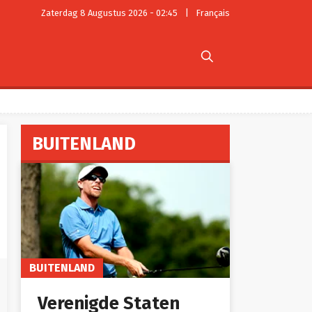
Zaterdag 8 Augustus 2026 - 02:45
|
Français

BUITENLAND
BUITENLAND
Verenigde Staten