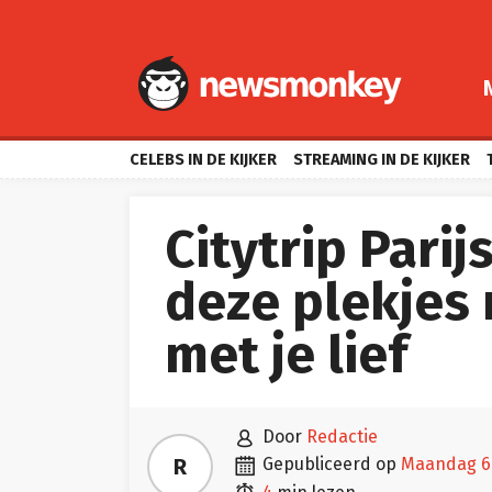
CELEBS IN DE KIJKER
STREAMING IN DE KIJKER
Citytrip Parij
deze plekjes 
met je lief

door
Redactie

R
gepubliceerd op
maandag 6
4