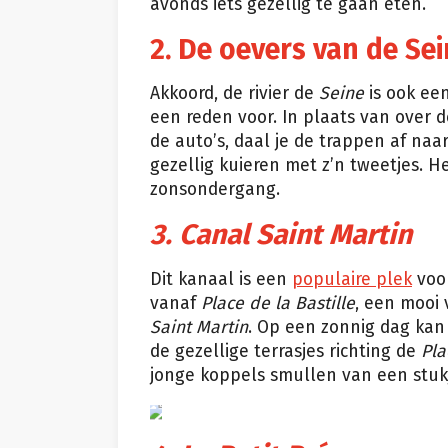
avonds iets gezellig te gaan eten.
2. De oevers van de Se
Akkoord, de rivier de
Seine
is ook een
een reden voor. In plaats van over 
de auto’s, daal je de trappen af naa
gezellig kuieren met z’n tweetjes. H
zonsondergang.
3. Canal Saint Martin
Dit kanaal is een
populaire plek
voor
vanaf
Place de la Bastille
, een mooi
Saint Martin
. Op een zonnig dag kan
de gezellige terrasjes richting de
Pla
jonge koppels smullen van een stukj
Istock