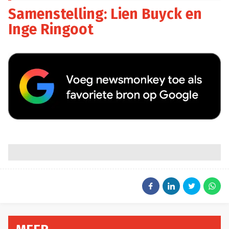
Samenstelling: Lien Buyck en
Inge Ringoot