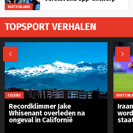
BUITENLAND
TOPSPORT VERHALEN


CELEBS
BUITENL
Recordklimmer Jake
Iraa
Whisenant overleden na
word
ongeval in Californië
staa