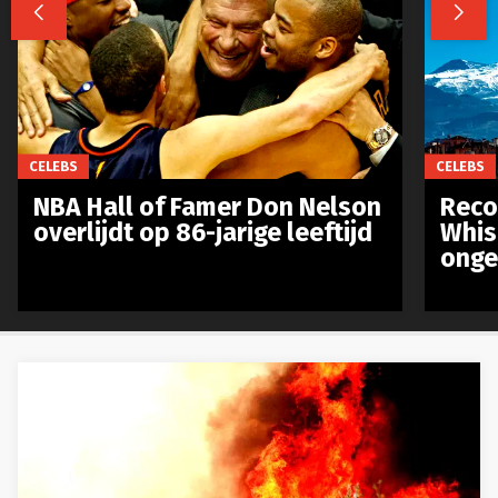


CELEBS
CELEBS
NBA Hall of Famer Don Nelson
Reco
overlijdt op 86-jarige leeftijd
Whis
ongev