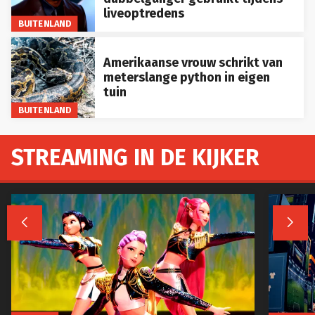
liveoptredens
BUITENLAND
Amerikaanse vrouw schrikt van
meterslange python in eigen
tuin
BUITENLAND
STREAMING IN DE KIJKER

