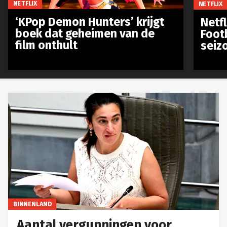
NETFLIX
NETFLIX
‘KPop Demon Hunters’ krijgt
Netfl
boek dat geheimen van de
Foot
film onthult
seiz
BINNENLAND
Aantal vergunningen voor