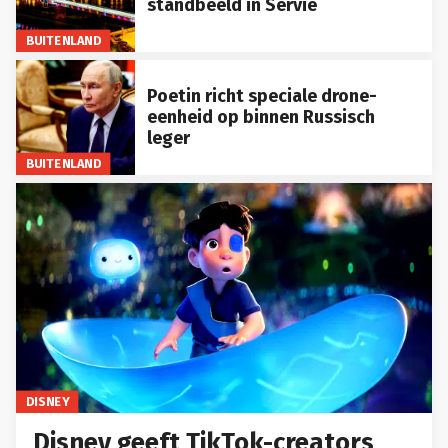
standbeeld in Servië
BUITENLAND
Poetin richt speciale drone-
eenheid op binnen Russisch
leger
BUITENLAND
DISNEY
Disney geeft TikTok-creators