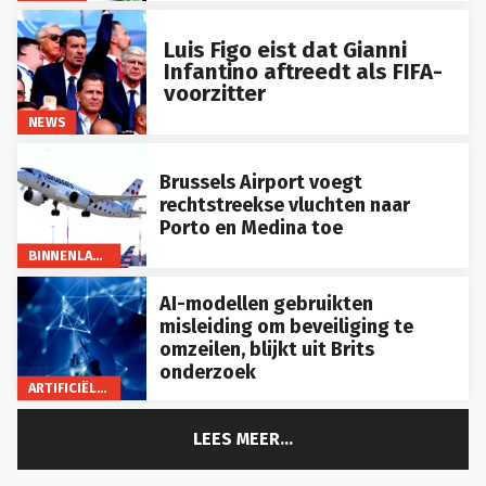
Luis Figo eist dat Gianni
Infantino aftreedt als FIFA-
voorzitter
NEWS
Brussels Airport voegt
rechtstreekse vluchten naar
Porto en Medina toe
BINNENLAND
AI-modellen gebruikten
misleiding om beveiliging te
omzeilen, blijkt uit Brits
onderzoek
ARTIFICIËLE INTELLIGENTIE
LEES MEER...