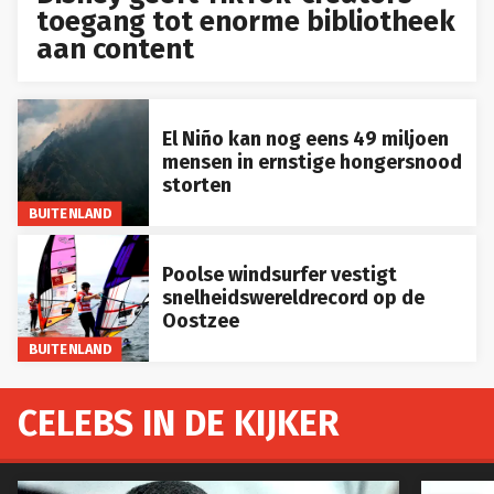
toegang tot enorme bibliotheek
aan content
El Niño kan nog eens 49 miljoen
mensen in ernstige hongersnood
storten
BUITENLAND
Poolse windsurfer vestigt
snelheidswereldrecord op de
Oostzee
BUITENLAND
CELEBS IN DE KIJKER