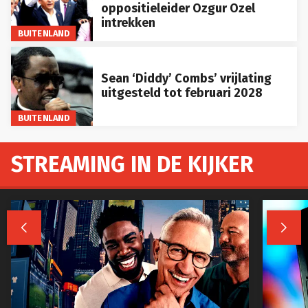
oppositieleider Ozgur Ozel
intrekken
BUITENLAND
Sean ‘Diddy’ Combs’ vrijlating
uitgesteld tot februari 2028
BUITENLAND
STREAMING IN DE KIJKER

