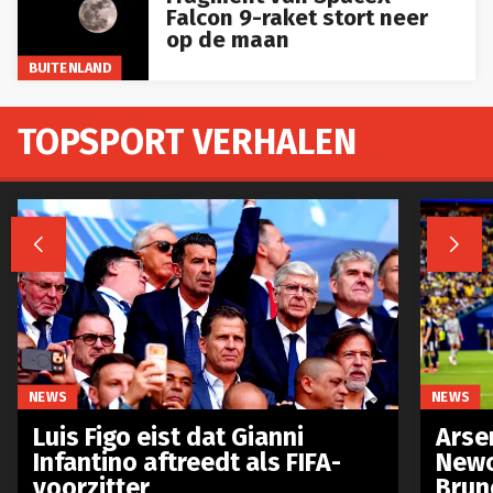
Falcon 9-raket stort neer
op de maan
BUITENLAND
TOPSPORT VERHALEN


NEWS
NEWS
Luis Figo eist dat Gianni
Arse
Infantino aftreedt als FIFA-
Newc
voorzitter
Brun