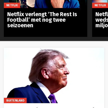
NETFLIX
NETFLIX
Netflix verlengt ‘The Rest Is
Netf
Football’ met nog twee
weds
seizoenen
milj
BUITENLAND