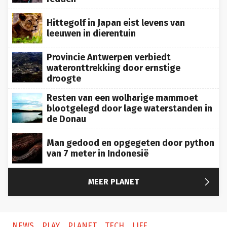
Hittegolf in Japan eist levens van
leeuwen in dierentuin
Provincie Antwerpen verbiedt
wateronttrekking door ernstige
droogte
Resten van een wolharige mammoet
blootgelegd door lage waterstanden in
de Donau
Man gedood en opgegeten door python
van 7 meter in Indonesië

MEER PLANET
NEWS
PLAY
PLANET
TECH
LIFE