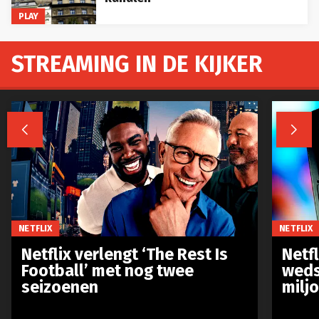
PLAY
STREAMING IN DE KIJKER


NETFLIX
NETFLIX
Netflix verlengt ‘The Rest Is
Netf
Football’ met nog twee
weds
seizoenen
milj