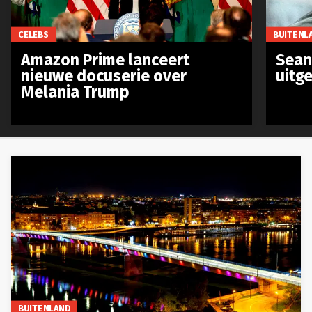
CELEBS
BUITENL
Amazon Prime lanceert
Sean 
nieuwe docuserie over
uitg
Melania Trump
BUITENLAND