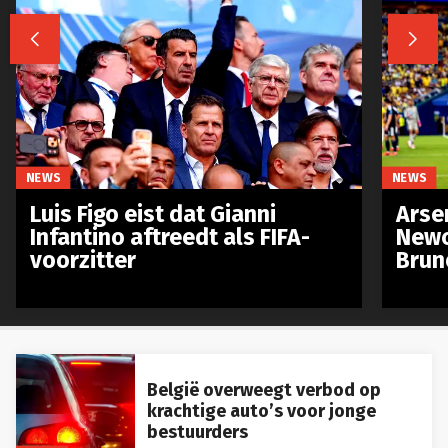


NEWS
NEWS
Luis Figo eist dat Gianni
Arse
Infantino aftreedt als FIFA-
Newc
voorzitter
Brun
België overweegt verbod op
krachtige auto’s voor jonge
bestuurders