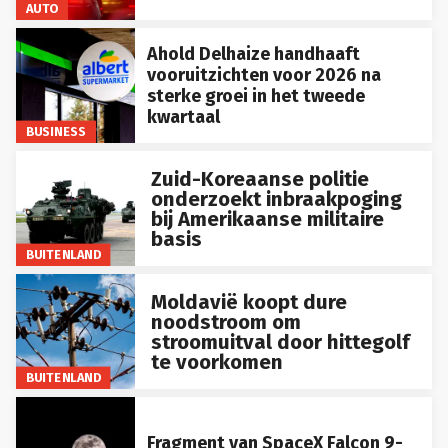
AUTO
Ahold Delhaize handhaaft
vooruitzichten voor 2026 na
sterke groei in het tweede
kwartaal
BUSINESS
Zuid-Koreaanse politie
onderzoekt inbraakpoging
bij Amerikaanse militaire
basis
BUITENLAND
Moldavië koopt dure
noodstroom om
stroomuitval door hittegolf
te voorkomen
BUITENLAND
Fragment van SpaceX Falcon 9-