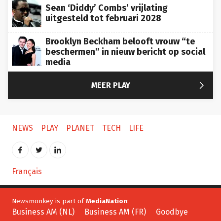
Sean ‘Diddy’ Combs’ vrijlating
uitgesteld tot februari 2028
Brooklyn Beckham belooft vrouw “te
beschermen” in nieuw bericht op social
media

MEER PLAY
NEWS
PLAY
PLANET
TECH
LIFE
Français
Newsmonkey is part of
MediaNation
:
Business AM (NL)
Business AM (FR)
Goodbye