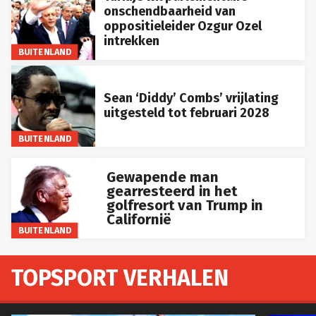
onschendbaarheid van
oppositieleider Ozgur Ozel
intrekken
BUITENLAND
Sean ‘Diddy’ Combs’ vrijlating
uitgesteld tot februari 2028
BUITENLAND
Gewapende man
gearresteerd in het
golfresort van Trump in
Californië
BUITENLAND
TOPSPORT VERHALEN