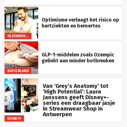
Optimisme verlaagt het risico op
hartziekten en beroertes
GEZONDHEID
GLP-1-middelen zoals Ozempic
gelinkt aan minder botbreuken
BUITENLAND
Van ‘Grey’s Anatomy’ tot
‘High Potential’: Laura
Janssens geeft Disney+-
series een draagbaar jasje
in Streamwear Shop in
Antwerpen
DISNEY+