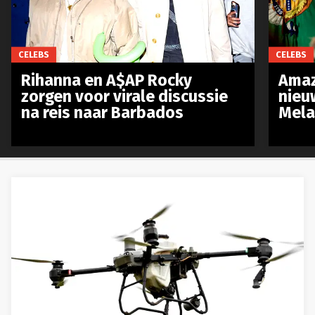
CELEBS
CELEBS
Rihanna en A$AP Rocky
Amaz
zorgen voor virale discussie
nieu
na reis naar Barbados
Mela