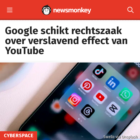


Google schikt rechtszaak
over verslavend effect van
YouTube
CYBERSPACE
Swello via Unsplash