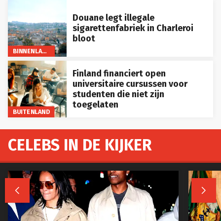
Douane legt illegale
sigarettenfabriek in Charleroi
bloot
BINNENLAND
Finland financiert open
universitaire cursussen voor
studenten die niet zijn
toegelaten
BUITENLAND
CELEBS IN DE KIJKER

