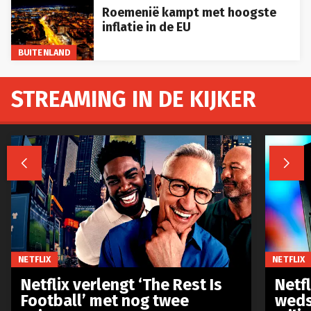
Roemenië kampt met hoogste
inflatie in de EU
BUITENLAND
STREAMING IN DE KIJKER


NETFLIX
NETFLIX
Netflix verlengt ‘The Rest Is
Netf
Football’ met nog twee
weds