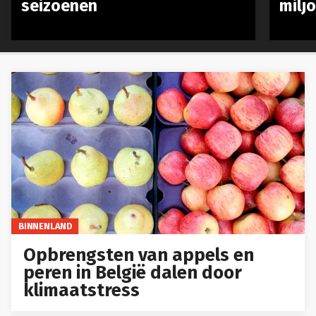
seizoenen
milj
BINNENLAND
Opbrengsten van appels en
peren in België dalen door
klimaatstress