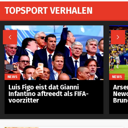
TOPSPORT VERHALEN


NEWS
NEWS
Luis Figo eist dat Gianni
Arse
Infantino aftreedt als FIFA-
Newc
voorzitter
Brun