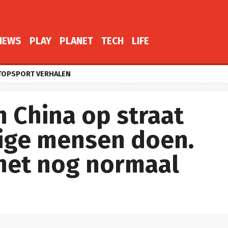
NEWS
PLAY
PLANET
TECH
LIFE
TOPSPORT VERHALEN
in China op straat
ige mensen doen.
 het nog normaal