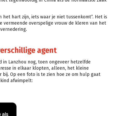
het tegenwoordig in China als de normaalste zaak
 het hart zijn, iets waar je niet tussenkomt”. Het is
j de vermeende overspelige vrouw de kleren van het
n vernedering.
erschillige agent
d in Lanzhou nog, toen ongeveer hetzelfde
esse in elkaar klopten, alleen, het kleine
r bij. Op een foto is te zien hoe ze om hulp gaat
 kind afwimpelt: