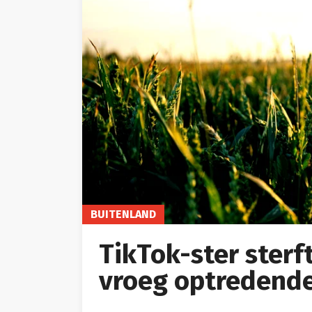
BUITENLAND
TikTok-ster sterf
vroeg optredende