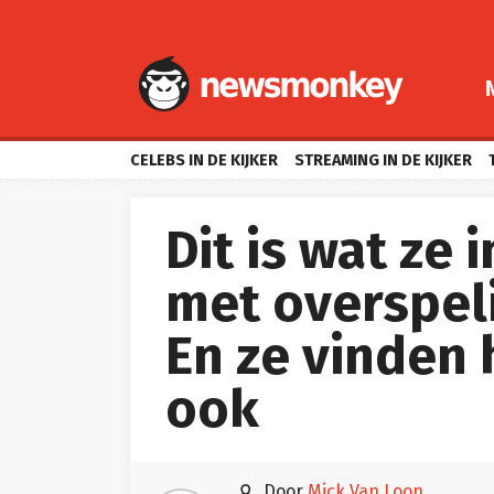
CELEBS IN DE KIJKER
STREAMING IN DE KIJKER
Dit is wat ze 
met overspel
En ze vinden
ook

door
Mick Van Loon