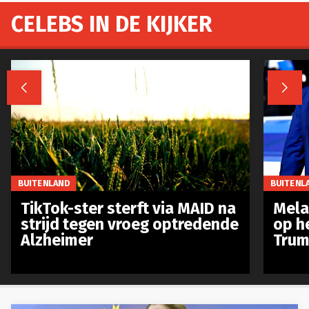
CELEBS IN DE KIJKER


BUITENLAND
BUITENL
TikTok-ster sterft via MAID na
Mela
strijd tegen vroeg optredende
op h
Alzheimer
Trum