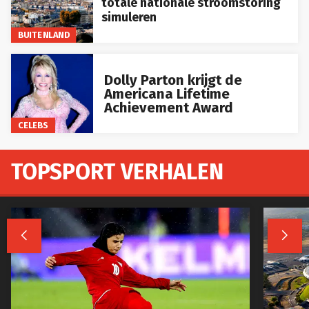
totale nationale stroomstoring
simuleren
BUITENLAND
Dolly Parton krijgt de
Americana Lifetime
Achievement Award
CELEBS
TOPSPORT VERHALEN

