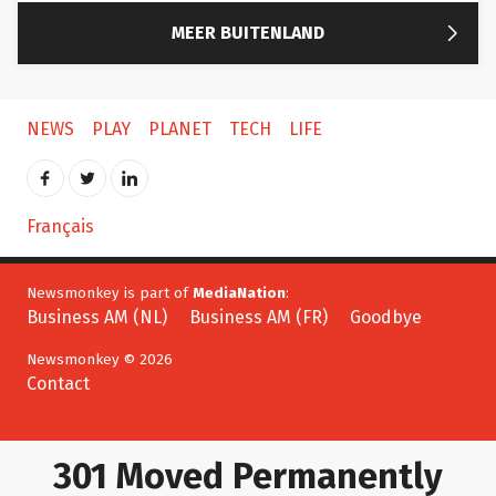

MEER BUITENLAND
NEWS
PLAY
PLANET
TECH
LIFE
Français
Newsmonkey is part of
MediaNation
:
Business AM (NL)
Business AM (FR)
Goodbye
Newsmonkey © 2026
Contact
301 Moved Permanently