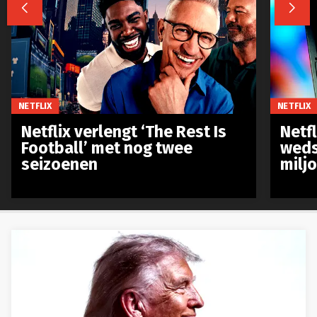


NETFLIX
NETFLIX
Netflix verlengt ‘The Rest Is
Netf
Football’ met nog twee
weds
seizoenen
milj