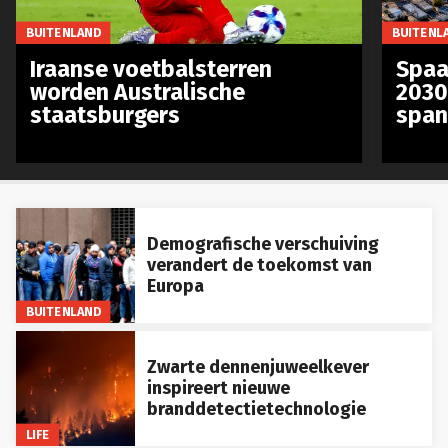
BUITENLAND
BUITENL
Iraanse voetbalsterren
Spaa
worden Australische
2030
staatsburgers
span
Demografische verschuiving
verandert de toekomst van
Europa
BUITENLAND
Zwarte dennenjuweelkever
inspireert nieuwe
branddetectietechnologie
LIFE