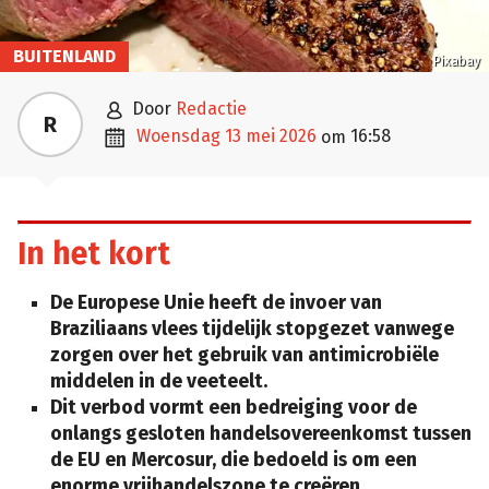
BUITENLAND
Pixabay

door
Redactie
R

woensdag 13 mei 2026
16:58
om
In het kort
De Europese Unie heeft de invoer van
Braziliaans vlees tijdelijk stopgezet vanwege
zorgen over het gebruik van antimicrobiële
middelen in de veeteelt.
Dit verbod vormt een bedreiging voor de
onlangs gesloten handelsovereenkomst tussen
de EU en Mercosur, die bedoeld is om een
enorme vrijhandelszone te creëren.