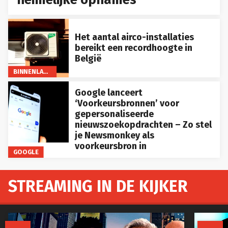
Het aantal airco-installaties
bereikt een recordhoogte in
België
BINNENLAND
Google lanceert
‘Voorkeursbronnen’ voor
gepersonaliseerde
nieuwszoekopdrachten – Zo stel
je Newsmonkey als
voorkeursbron in
GOOGLE
STREAMING IN DE KIJKER