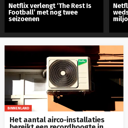
Netflix verlengt ‘The Rest Is
Netf
Football’ met nog twee
weds
seizoenen
milj
BINNENLAND
Het aantal airco-installaties
bereikt een recordhoogte in