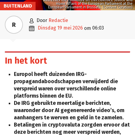
addresses the Committee on Civil Liberties, Justice and
Home Affairs of the European Parliament at the
BUITENLAND
European Parliament in Brussels. (Content Curation)

door
Redactie
R

dinsdag 19 mei 2026
06:03
om
In het kort
Europol heeft duizenden IRG-
propagandaboodschappen verwijderd die
verspreid waren over verschillende online
platforms binnen de EU.
De IRG gebruikte meertalige berichten,
waaronder door AI gegenereerde video’s, om
aanhangers te werven en geld in te zamelen.
Betalingen in cryptovaluta zorgden ervoor dat
deze berichten nog meer verspreid werden,