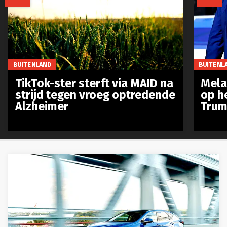
BUITENLAND
BUITENL
TikTok-ster sterft via MAID na
Mela
strijd tegen vroeg optredende
op h
Alzheimer
Trum