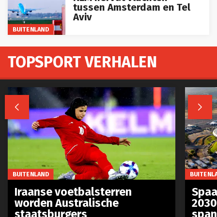
tussen Amsterdam en Tel
Aviv
BUITENLAND
TOPSPORT VERHALEN


BUITENLAND
BUITENL
Iraanse voetbalsterren
Spaa
worden Australische
2030
staatsburgers
span