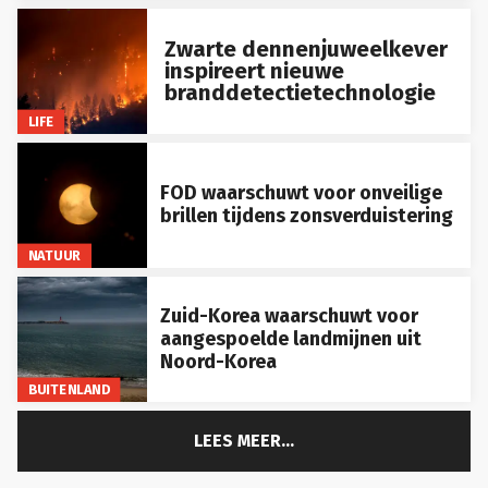
Zwarte dennenjuweelkever
inspireert nieuwe
branddetectietechnologie
LIFE
FOD waarschuwt voor onveilige
brillen tijdens zonsverduistering
NATUUR
Zuid-Korea waarschuwt voor
aangespoelde landmijnen uit
Noord-Korea
BUITENLAND
LEES MEER...