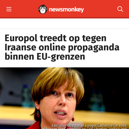


Europol treedt op tegen
Iraanse online propaganda
binnen EU‑grenzen
Executive Director of Europol Catherine De Bolle