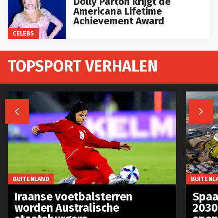
Americana Lifetime
Achievement Award
CELEBS
TOPSPORT VERHALEN


BUITENLAND
BUITENL
Iraanse voetbalsterren
Spaa
worden Australische
2030
staatsburgers
span