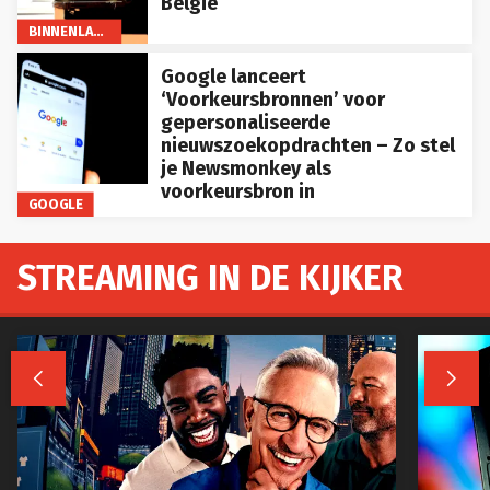
België
BINNENLAND
Google lanceert
‘Voorkeursbronnen’ voor
gepersonaliseerde
nieuwszoekopdrachten – Zo stel
je Newsmonkey als
voorkeursbron in
GOOGLE
STREAMING IN DE KIJKER

