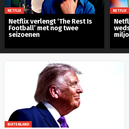
NETFLIX
NETFLIX
Netflix verlengt ‘The Rest Is
Netf
Football’ met nog twee
weds
seizoenen
milj
BUITENLAND