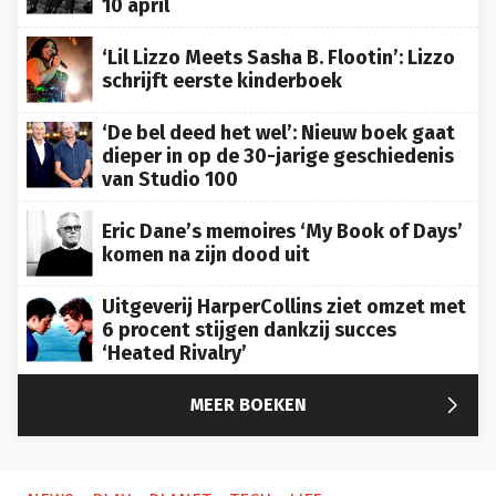
‘Lil Lizzo Meets Sasha B. Flootin’: Lizzo
schrijft eerste kinderboek
‘De bel deed het wel’: Nieuw boek gaat
dieper in op de 30-jarige geschiedenis
van Studio 100
Eric Dane’s memoires ‘My Book of Days’
komen na zijn dood uit
Uitgeverij HarperCollins ziet omzet met
6 procent stijgen dankzij succes
‘Heated Rivalry’

MEER BOEKEN
NEWS
PLAY
PLANET
TECH
LIFE