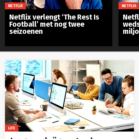
NETFLIX
NETFLIX
Netflix verlengt ‘The Rest Is
Netf
Football’ met nog twee
weds
seizoenen
milj
LIFE