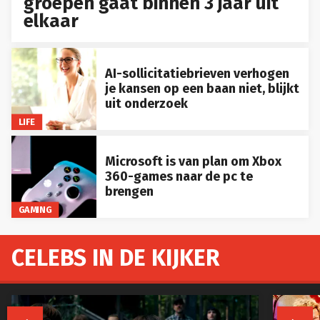
groepen gaat binnen 3 jaar uit
elkaar
AI-sollicitatiebrieven verhogen
je kansen op een baan niet, blijkt
uit onderzoek
LIFE
Microsoft is van plan om Xbox
360-games naar de pc te
brengen
GAMING
CELEBS IN DE KIJKER