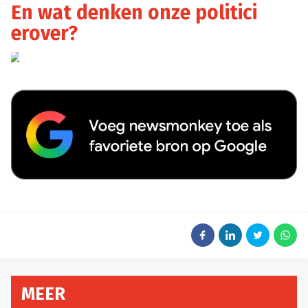
En wat denken onze politici
erover?
VRT
MEER