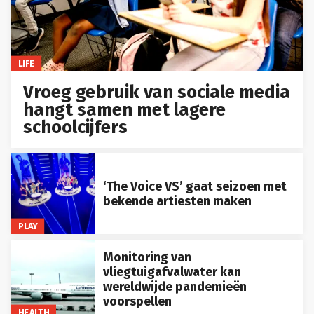
LIFE
Vroeg gebruik van sociale media
hangt samen met lagere
schoolcijfers
‘The Voice VS’ gaat seizoen met
bekende artiesten maken
PLAY
Monitoring van
vliegtuigafvalwater kan
wereldwijde pandemieën
voorspellen
HEALTH