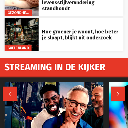
levensstijlverandering
standhoudt
GEZONDHEID
Hoe groener je woont, hoe beter
je slaapt, blijkt uit onderzoek
BUITENLAND
STREAMING IN DE KIJKER

