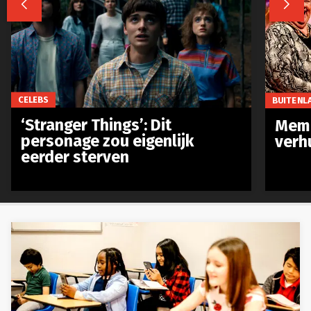


CELEBS
BUITENL
‘Stranger Things’: Dit
Meme
personage zou eigenlijk
verh
eerder sterven