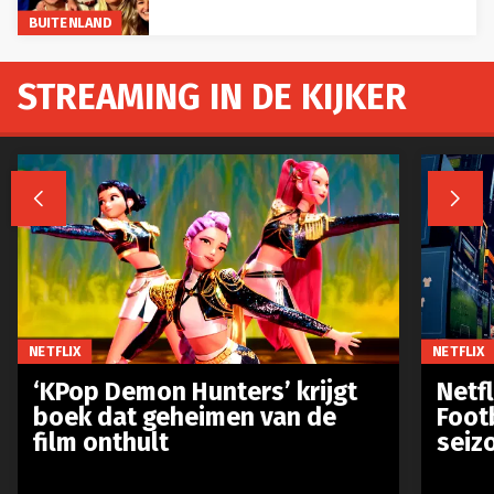
BUITENLAND
STREAMING IN DE KIJKER


NETFLIX
NETFLIX
‘KPop Demon Hunters’ krijgt
Netfl
boek dat geheimen van de
Foot
film onthult
seiz