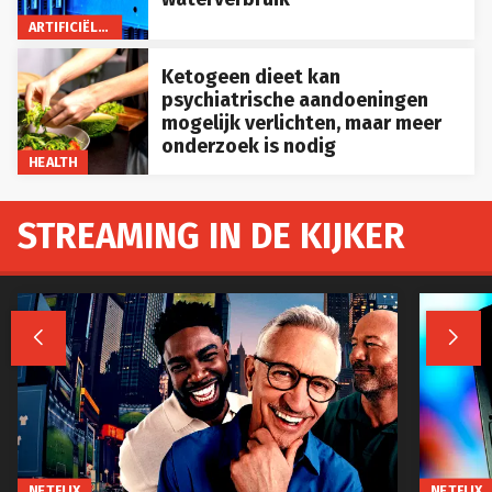
ARTIFICIËLE INTELLIGENTIE
Ketogeen dieet kan
psychiatrische aandoeningen
mogelijk verlichten, maar meer
onderzoek is nodig
HEALTH
STREAMING IN DE KIJKER


NETFLIX
NETFLIX