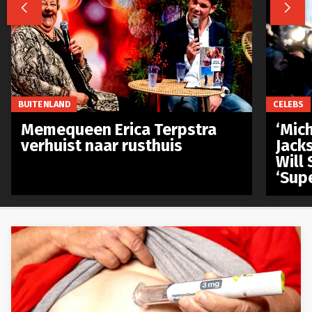


BUITENLAND
CELEBS
Memequeen Erica Terpstra
‘Mich
verhuist naar rusthuis
Jack
Will 
‘Sup