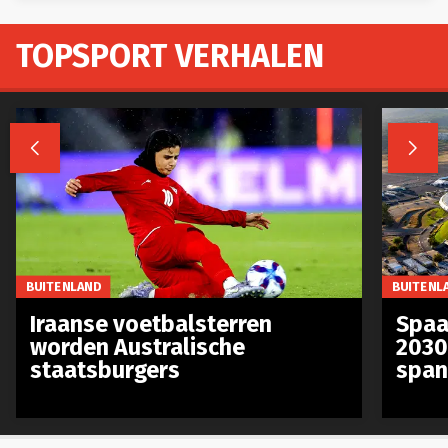
TOPSPORT VERHALEN


BUITENLAND
BUITENL
Iraanse voetbalsterren
Spaa
worden Australische
2030
staatsburgers
span