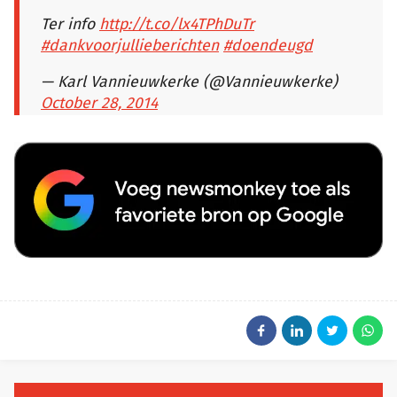
Ter info
http://t.co/lx4TPhDuTr
#dankvoorjullieberichten
#doendeugd
— Karl Vannieuwkerke (@Vannieuwkerke)
October 28, 2014