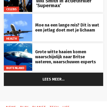
Will Smith in actiethriller
‘Supermax’
CELEBS
Moe na een lange reis? Dit is wat
een jetlag doet met je lichaam
HEALTH
Grote witte haaien komen
waarschijnlijk naar Britse
wateren, waarschuwen experts
BUITENLAND
LEES MEER...