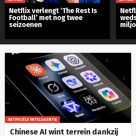
Netflix verlengt ‘The Rest Is
Netf
Football’ met nog twee
weds
seizoenen
milj
ARTIFICIËLE INTELLIGENTIE
Chinese AI wint terrein dankzij