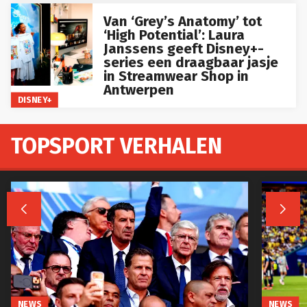
Van ‘Grey’s Anatomy’ tot
‘High Potential’: Laura
Janssens geeft Disney+-
series een draagbaar jasje
in Streamwear Shop in
Antwerpen
DISNEY+
TOPSPORT VERHALEN


NEWS
NEWS