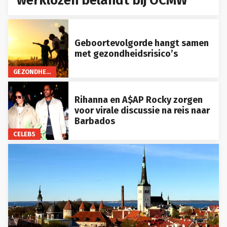
werklozen belandt bij OCMW
Geboortevolgorde hangt samen
met gezondheidsrisico’s
GEZONDHEID
Rihanna en A$AP Rocky zorgen
voor virale discussie na reis naar
Barbados
CELEBS