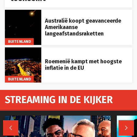
Australië koopt geavanceerde
Amerikaanse
langeafstandsraketten
BUITENLAND
Roemenië kampt met hoogste
inflatie in de EU
BUITENLAND
STREAMING IN DE KIJKER

