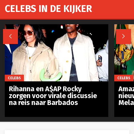
CELEBS IN DE KIJKER


CELEBS
CELEBS
Rihanna en A$AP Rocky
Amaz
zorgen voor virale discussie
nieu
na reis naar Barbados
Mela