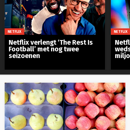
NETFLIX
NETFLIX
Netflix verlengt ‘The Rest Is
Netf
Football’ met nog twee
weds
seizoenen
milj