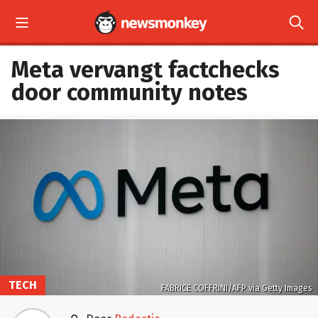


Meta vervangt factchecks
door community notes
TECH
FABRICE COFFRINI/AFP via Getty Images