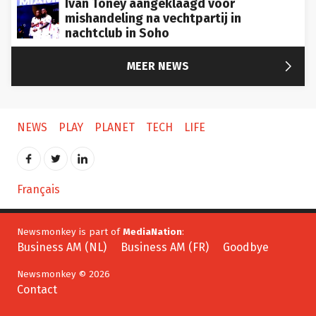
mishandeling na vechtpartij in
nachtclub in Soho

MEER NEWS
NEWS
PLAY
PLANET
TECH
LIFE
Français
Newsmonkey is part of
MediaNation
:
Business AM (NL)
Business AM (FR)
Goodbye
Newsmonkey © 2026
Contact