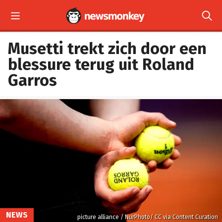


Musetti trekt zich door een
blessure terug uit Roland
Garros
NEWS
picture alliance / NurPhoto/ CC via Content Curation