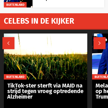
BUITENLAND
CELEBS IN DE KIJKER


BUITENLAND
BUITENL
TikTok-ster sterft via MAID na
Mela
strijd tegen vroeg optredende
op h
Alzheimer
Trum