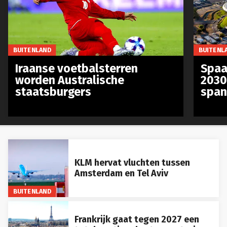
BUITENLAND
BUITENL
Iraanse voetbalsterren
Spaa
worden Australische
2030
staatsburgers
span
KLM hervat vluchten tussen
Amsterdam en Tel Aviv
BUITENLAND
Frankrijk gaat tegen 2027 een
totale nationale stroomstoring