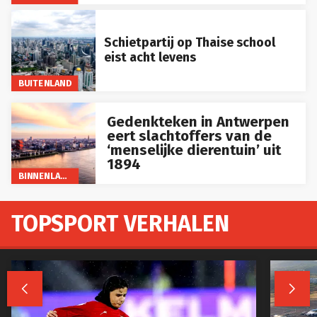
Schietpartij op Thaise school
eist acht levens
BUITENLAND
Gedenkteken in Antwerpen
eert slachtoffers van de
‘menselijke dierentuin’ uit
1894
BINNENLAND
TOPSPORT VERHALEN

