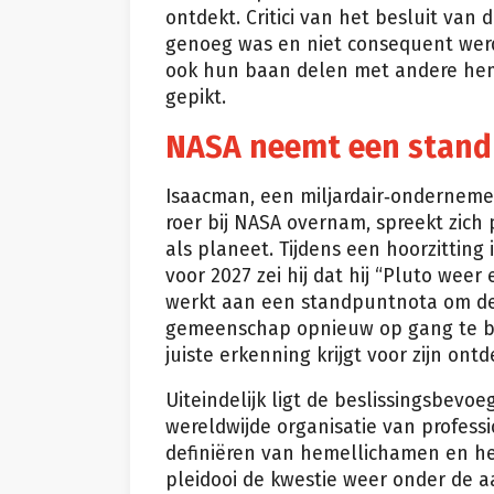
ontdekt. Critici van het besluit van
genoeg was en niet consequent werd 
ook hun baan delen met andere hem
gepikt.
NASA neemt een stand
Isaacman, een miljardair‑onderneme
roer bij NASA overnam, spreekt zich p
als planeet. Tijdens een hoorzittin
voor 2027 zei hij dat hij “Pluto wee
werkt aan een standpuntnota om de
gemeenschap opnieuw op gang te br
juiste erkenning krijgt voor zijn ontd
Uiteindelijk ligt de beslissingsbevoe
wereldwijde organisatie van profess
definiëren van hemellichamen en 
pleidooi de kwestie weer onder de a