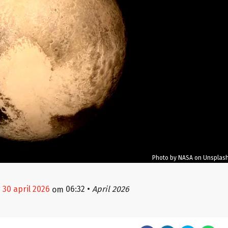
Photo by NASA on Unsplas
 30 april 2026
06:32
•
April 2026
om