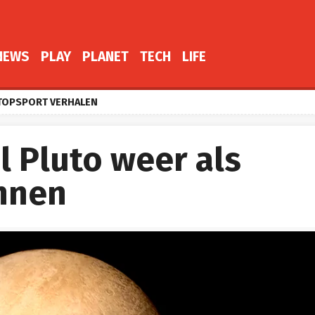
NEWS
PLAY
PLANET
TECH
LIFE
TOPSPORT VERHALEN
 Pluto weer als
nnen