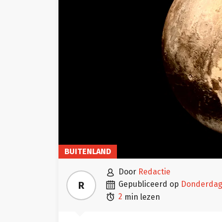
BUITENLAND

door
Redactie

R
gepubliceerd op
donderdag

2
min lezen