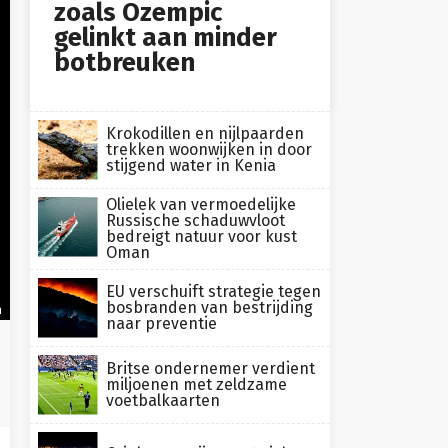
zoals Ozempic
gelinkt aan minder
botbreuken
Krokodillen en nijlpaarden
trekken woonwijken in door
stijgend water in Kenia
Olielek van vermoedelijke
Russische schaduwvloot
bedreigt natuur voor kust
Oman
EU verschuift strategie tegen
bosbranden van bestrijding
h
naar preventie
Britse ondernemer verdient
miljoenen met zeldzame
voetbalkaarten