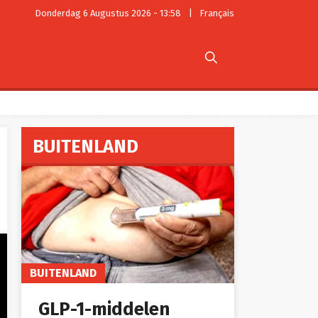
Donderdag 6 Augustus 2026 - 13:58
|
Français

BUITENLAND
BUITENLAND
GLP-1-middelen