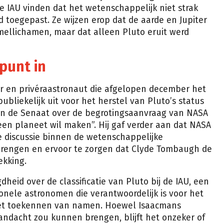
 de IAU vinden dat het wetenschappelijk niet strak
toegepast. Ze wijzen erop dat de aarde en Jupiter
ellichamen, maar dat alleen Pluto eruit werd
punt in
r en privéraastronaut die afgelopen december het
ubliekelijk uit voor het herstel van Pluto’s status
g in de Senaat over de begrotingsaanvraag van NASA
r een planeet wil maken”. Hij gaf verder aan dat NASA
 discussie binnen de wetenschappelijke
engen en ervoor te zorgen dat Clyde Tombaugh de
ekking.
gdheid over de classificatie van Pluto bij de IAU, een
ionele astronomen die verantwoordelijk is voor het
het toekennen van namen. Hoewel Isaacmans
andacht zou kunnen brengen, blijft het onzeker of